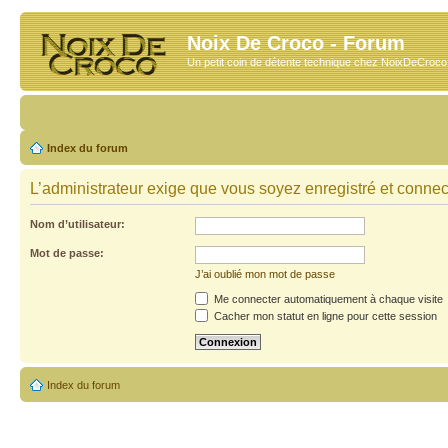
Noix De Croco - Forum
Un petit coin de détente technique chez NoixDeCroc
Index du forum
L’administrateur exige que vous soyez enregistré et connecté
Nom d’utilisateur:
Mot de passe:
J’ai oublié mon mot de passe
Me connecter automatiquement à chaque visite
Cacher mon statut en ligne pour cette session
Index du forum