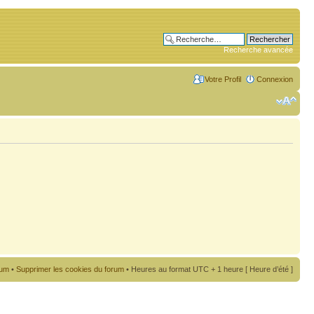
Recherche avancée
Votre Profil
Connexion
rum
•
Supprimer les cookies du forum
• Heures au format UTC + 1 heure [ Heure d’été ]