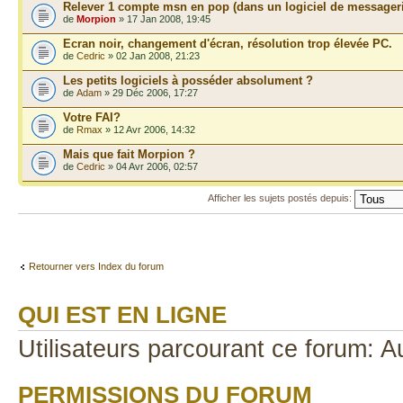
Relever 1 compte msn en pop (dans un logiciel de messageri
de
Morpion
» 17 Jan 2008, 19:45
Ecran noir, changement d'écran, résolution trop élevée PC.
de
Cedric
» 02 Jan 2008, 21:23
Les petits logiciels à posséder absolument ?
de
Adam
» 29 Déc 2006, 17:27
Votre FAI?
de
Rmax
» 12 Avr 2006, 14:32
Mais que fait Morpion ?
de
Cedric
» 04 Avr 2006, 02:57
Afficher les sujets postés depuis:
Retourner vers Index du forum
QUI EST EN LIGNE
Utilisateurs parcourant ce forum: Au
PERMISSIONS DU FORUM