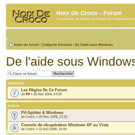
Noix De Croco - Forum
Un petit coin de détente technique chez NoixDeCroc
Index du forum
‹
Catégorie Générale
‹
De l'aide sous Windows
De l'aide sous Window
ANNONCES
Les Règles De Ce Forum
de
Pif
» 26 Mar 2006, 04:50
SUJETS
Pif-Splitter & Windows
de
Cedric
» 20 Nov 2006, 21:02
Console de récupération Windows XP ou Vista
de
Cedric
» 11 Aoû 2008, 19:49