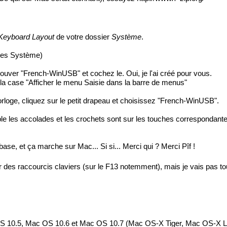
/Keyboard Layout
de votre dossier
Système
.
ces Système)
ouver "French-WinUSB" et cochez le. Oui, je l'ai créé pour vous.
z la case "Afficher le menu Saisie dans la barre de menus"
'horloge, cliquez sur le petit drapeau et choisissez "French-WinUSB".
e les accolades et les crochets sont sur les touches correspondantes
se, et ça marche sur Mac... Si si... Merci qui ? Merci Pîf !
er des raccourcis claviers (sur le F13 notemment), mais je vais pas tou
OS 10.5, Mac OS 10.6 et Mac OS 10.7 (Mac OS-X Tiger, Mac OS-X 