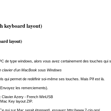
h keyboard layout)
ard layout)
PC de type windows, alors vous avez certainement des touches qui s
le clavier d'un MacBook sous Windows
iels qui permet de redéfinir soi-même ses touches. Mais Pîf est là.
e. (Envoyez les remerciements).
 :
Clavier Azery - French WinUSB
 Mac Key layout ZIP
.
Ce qui sur Mac serait étonnant), essayez
http://www.7-zip.org/