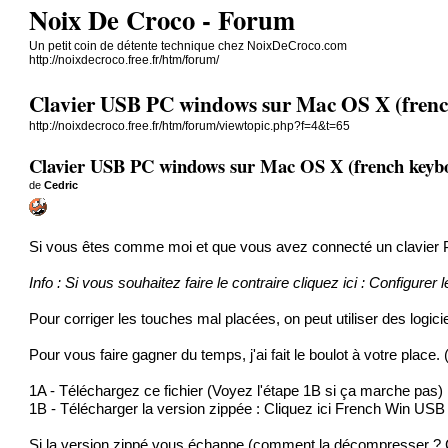
Noix De Croco - Forum
Un petit coin de détente technique chez NoixDeCroco.com
http://noixdecroco.free.fr/htm/forum/
Clavier USB PC windows sur Mac OS X (frenc
http://noixdecroco.free.fr/htm/forum/viewtopic.php?f=4&t=65
Clavier USB PC windows sur Mac OS X (french keybo
de
Cedric
Si vous êtes comme moi et que vous avez connecté un clavier 
Info : Si vous souhaitez faire le contraire cliquez ici :
Configurer 
Pour corriger les touches mal placées, on peut utiliser des logic
Pour vous faire gagner du temps, j'ai fait le boulot à votre plac
1A - Téléchargez ce fichier (Voyez l'étape 1B si ça marche pas)
1B - Télécharger la version zippée :
Cliquez ici French Win USB
Si la version zippé vous échappe (comment la décompresser ? 