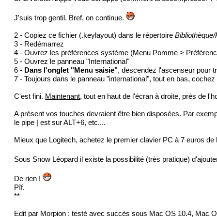
J'suis trop gentil. Bref, on continue.
2 - Copiez ce fichier (.keylayout) dans le répertoire
Bibliothèque
3 - Redémarrez
4 - Ouvrez les préférences système (Menu Pomme > Préféren
5 - Ouvrez le panneau "International"
6 -
Dans l'onglet "Menu saisie"
, descendez l'ascenseur pour tr
7 - Toujours dans le panneau "international", tout en bas, coche
C'est fini.
Maintenant
, tout en haut de l'écran à droite, près de l
A présent vos touches devraient être bien disposées. Par exempl
le pipe | est sur ALT+6, etc....
Mieux que Logitech, achetez le premier clavier PC à 7 euros de ba
Sous Snow Léopard il existe la possibilité (très pratique) d'ajout
De rien !
Pîf.
**
Edit par
Morpion
: testé avec succès sous Mac OS 10.4, Mac 