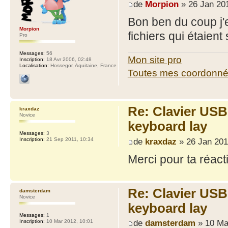
de
Morpion
» 26 Jan 201
Bon ben du coup j'e
Morpion
fichiers qui étaien
Pro
Messages:
56
Mon site pro
Inscription:
18 Avr 2006, 02:48
Localisation:
Hossegor, Aquitaine, France
Toutes mes coordonn
Re: Clavier US
kraxdaz
Novice
keyboard lay
Messages:
3
de
kraxdaz
» 26 Jan 201
Inscription:
21 Sep 2011, 10:34
Merci pour ta réacti
Re: Clavier US
damsterdam
Novice
keyboard lay
Messages:
1
de
damsterdam
» 10 Ma
Inscription:
10 Mar 2012, 10:01