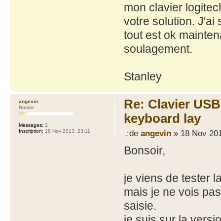
mon clavier logitec
votre solution. J'a
tout est ok mainte
soulagement.
Stanley
Re: Clavier US
angevin
Novice
keyboard lay
Messages:
2
de
angevin
» 18 Nov 201
Inscription:
18 Nov 2013, 23:11
Bonsoir,
je viens de tester 
mais je ne vois pa
saisie.
je suis sur la versi