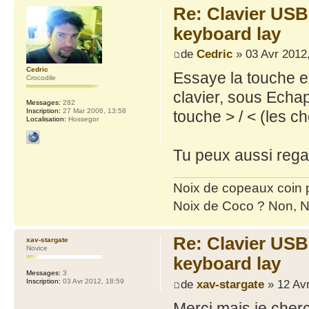
Re: Clavier US
keyboard lay
de
Cedric
» 03 Avr 2012
Cedric
Essaye la touche e
Crocodile
clavier, sous Echap 
Messages:
282
Inscription:
27 Mar 2006, 13:58
touche > / < (les c
Localisation:
Hossegor
Tu peux aussi reg
Noix de copeaux coin
Noix de Coco ? Non, N
Re: Clavier US
xav-stargate
Novice
keyboard lay
Messages:
3
de
xav-stargate
» 12 Avr
Inscription:
03 Avr 2012, 18:59
Merci mais je cherc