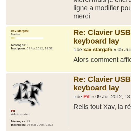
ligne a modifier po
merci
Re: Clavier US
xav-stargate
Novice
keyboard lay
Messages:
3
de
xav-stargate
» 05 Jui
Inscription:
03 Avr 2012, 18:59
Alors comment affi
Re: Clavier US
keyboard lay
de
Pif
» 09 Juil 2012, 13
Relis tout Xav, la
Pif
Administrateur
Messages:
29
Inscription:
26 Mar 2006, 04:15