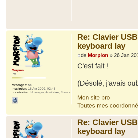
Re: Clavier US
keyboard lay
de
Morpion
» 26 Jan 201
C'est fait !
Morpion
Pro
(Désolé, j'avais oub
Messages:
56
Inscription:
18 Avr 2006, 02:48
Localisation:
Hossegor, Aquitaine, France
Mon site pro
Toutes mes coordonn
Re: Clavier US
keyboard lay