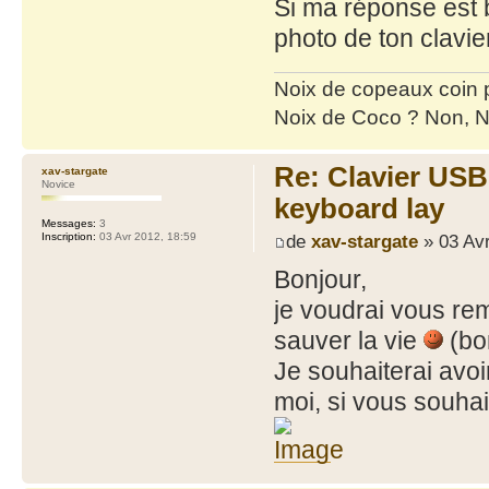
Si ma réponse est b
photo de ton clavie
Noix de copeaux coin
Noix de Coco ? Non, N
Re: Clavier US
xav-stargate
Novice
keyboard lay
Messages:
3
de
xav-stargate
» 03 Avr
Inscription:
03 Avr 2012, 18:59
Bonjour,
je voudrai vous re
sauver la vie
(bo
Je souhaiterai avoi
moi, si vous souhai