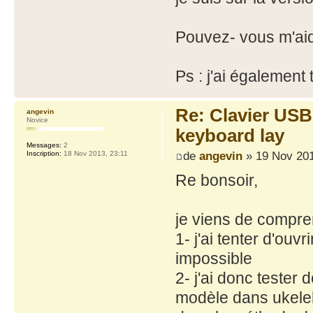
Pouvez- vous m'ai
Ps : j'ai également
Re: Clavier US
angevin
Novice
keyboard lay
Messages:
2
de
angevin
» 19 Nov 201
Inscription:
18 Nov 2013, 23:11
Re bonsoir,
je viens de compre
1- j'ai tenter d'ouvr
impossible
2- j'ai donc tester 
modèle dans ukelele