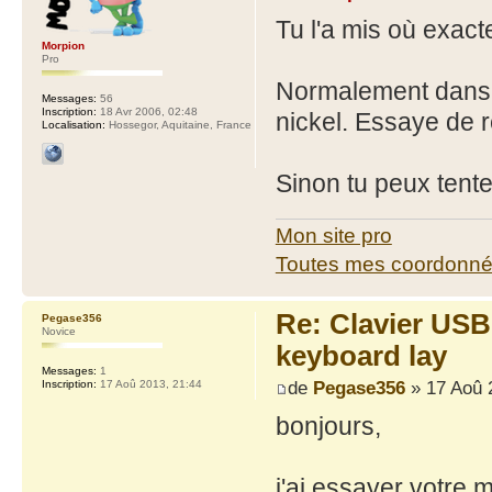
Tu l'a mis où exac
Morpion
Pro
Normalement dans 
Messages:
56
Inscription:
18 Avr 2006, 02:48
nickel. Essaye de r
Localisation:
Hossegor, Aquitaine, France
Sinon tu peux tent
Mon site pro
Toutes mes coordonn
Re: Clavier US
Pegase356
Novice
keyboard lay
Messages:
1
de
Pegase356
» 17 Aoû 
Inscription:
17 Aoû 2013, 21:44
bonjours,
j'ai essayer votre 