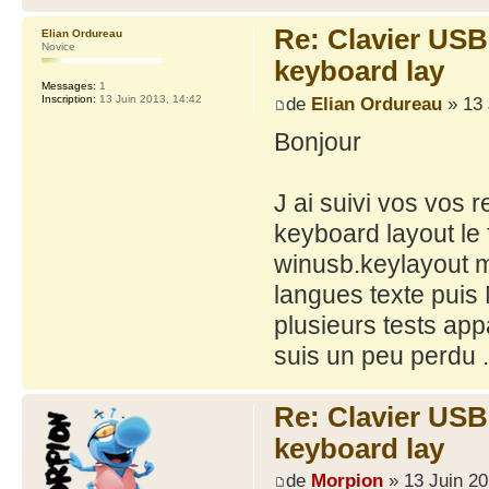
Re: Clavier US
Elian Ordureau
Novice
keyboard lay
Messages:
1
de
Elian Ordureau
» 13 
Inscription:
13 Juin 2013, 14:42
Bonjour
J ai suivi vos vos 
keyboard layout le 
winusb.keylayout m
langues texte puis 
plusieurs tests app
suis un peu perdu .
Re: Clavier US
keyboard lay
de
Morpion
» 13 Juin 20