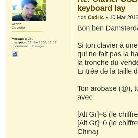
keyboard lay
de
Cedric
» 10 Mar 2012
Cedric
Bon ben Damsterd
Crocodile
Messages:
282
Inscription:
27 Mar 2006, 13:58
Si ton clavier à un
Localisation:
Hossegor
qui ne fait pas la h
la tronche du vende
Entrée de la taille
Ton arobase (@), t
avec
[Alt Gr]+8 (le chiff
[Alt Gr]+0 (le chiff
China)