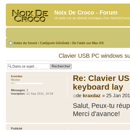
Noix De Croco - Forum
Un petit coin de détente technique chez NoixDeCroc
Index du forum
‹
Catégorie Générale
‹
De l'aide sur Mac OS
Clavier USB PC windows su
Re: Clavier U
kraxdaz
Novice
keyboard lay
Messages:
3
Inscription:
21 Sep 2011, 10:34
de
kraxdaz
» 25 Jan 201
Salut, Peux-tu réup
Merci d'avance!
Publicité