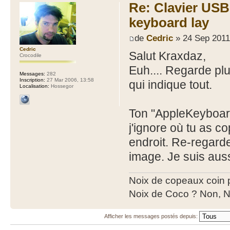
Re: Clavier US
keyboard lay
de
Cedric
» 24 Sep 2011
Cedric
Salut Kraxdaz,
Crocodile
Euh.... Regarde plu
Messages:
282
Inscription:
27 Mar 2006, 13:58
qui indique tout.
Localisation:
Hossegor
Ton "AppleKeyboard
j'ignore où tu as co
endroit. Re-regarde
image. Je suis auss
Noix de copeaux coin
Noix de Coco ? Non, N
Afficher les messages postés depuis: