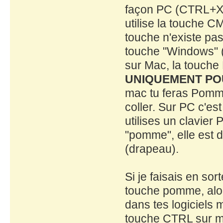
façon PC (CTRL+X,C
utilise la touche 
touche n'existe pas
touche "Windows" (D
sur Mac, la touch
UNIQUEMENT PO
mac tu feras Pom
coller. Sur PC c'es
utilises un clavier
"pomme", elle est 
(drapeau).
Si je faisais en sor
touche pomme, al
dans tes logiciels 
touche CTRL sur mac