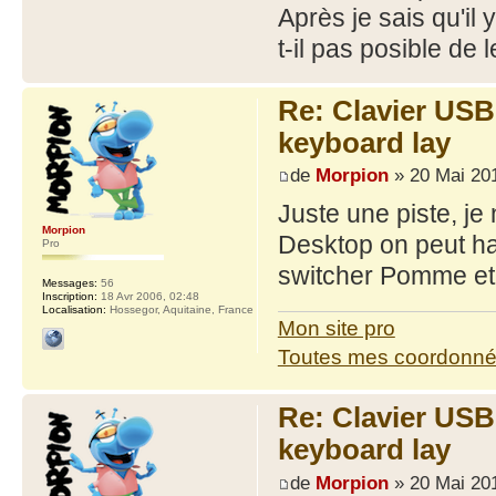
Après je sais qu'il
t-il pas posible de
Re: Clavier US
keyboard lay
de
Morpion
» 20 Mai 201
Juste une piste, j
Morpion
Desktop on peut ha
Pro
switcher Pomme et C
Messages:
56
Inscription:
18 Avr 2006, 02:48
Localisation:
Hossegor, Aquitaine, France
Mon site pro
Toutes mes coordonn
Re: Clavier US
keyboard lay
de
Morpion
» 20 Mai 201