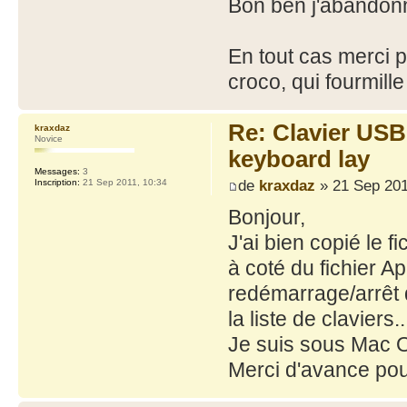
Bon ben j'abandonn
En tout cas merci p
croco, qui fourmille
Re: Clavier US
kraxdaz
Novice
keyboard lay
Messages:
3
de
kraxdaz
» 21 Sep 201
Inscription:
21 Sep 2011, 10:34
Bonjour,
J'ai bien copié le 
à coté du fichier
redémarrage/arrêt 
la liste de claviers..
Je suis sous Mac 
Merci d'avance pou