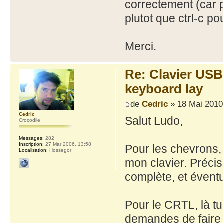
correctement (car p
plutot que ctrl-c pou
Merci.
Re: Clavier US
keyboard lay
de
Cedric
» 18 Mai 2010
Cedric
Salut Ludo,
Crocodile
Messages:
282
Inscription:
27 Mar 2006, 13:58
Pour les chevrons, 
Localisation:
Hossegor
mon clavier. Préci
complète, et éventu
Pour le CRTL, là tu
demandes de faire