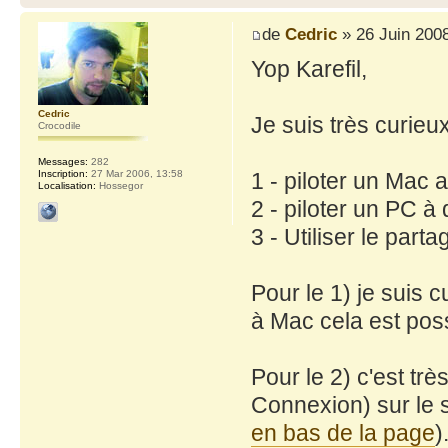
de
Cedric
» 26 Juin 2008
Yop Karefil,
Cedric
Je suis très curieu
Crocodile
Messages:
282
1 - piloter un Mac 
Inscription:
27 Mar 2006, 13:58
Localisation:
Hossegor
2 - piloter un PC à
3 - Utiliser le part
Pour le 1) je suis 
à Mac cela est poss
Pour le 2) c'est t
Connexion) sur le s
en bas de la page
)