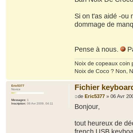
Si on t'as aidé -ou 
dommage de manqu
Pense à nous.
Pa
Noix de copeaux coin
Noix de Coco ? Non, N
Fichier keyboar
Eric5377
Novice
de
Eric5377
» 06 Avr 20
Messages:
1
Inscription:
06 Avr 2009, 04:11
Bonjour,
tout heureux de déco
french USB.keyboar