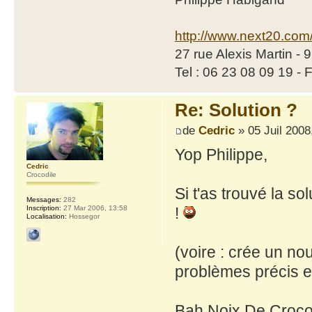
http://www.next20.com
27 rue Alexis Martin -
Tel : 06 23 08 09 19 - 
Re: Solution ?
de
Cedric
» 05 Juil 2008
Yop Philippe,
Cedric
Crocodile
Si t'as trouvé la so
Messages:
282
Inscription:
27 Mar 2006, 13:58
!
Localisation:
Hossegor
(voire : crée un no
problèmes précis et
Bah Noix De Croco 