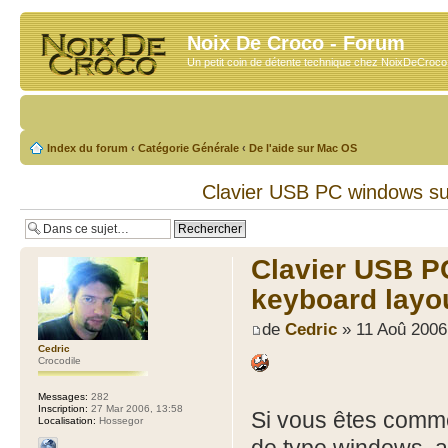
Noix De Croco - Forum
Un petit coin de détente technique chez NoixDeCroc
Index du forum
‹
Catégorie Générale
‹
De l'aide sur Mac OS
Clavier USB PC windows su
Clavier USB P
keyboard layo
de
Cedric
» 11 Aoû 2006
Cedric
Crocodile
Messages:
282
Inscription:
27 Mar 2006, 13:58
Si vous êtes comme
Localisation:
Hossegor