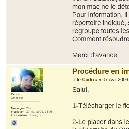
mon mac ne le dét
Pour information, i
répertoire indiqué
regroupe toutes les 
Comment résoudre 
Merci d'avance
Procédure en i
de
Cedric
» 07 Avr 2009
Salut,
Cedric
Crocodile
1-Télécharger le fic
Messages:
282
Inscription:
27 Mar 2006, 13:58
Localisation:
Hossegor
2-Le placer dans l