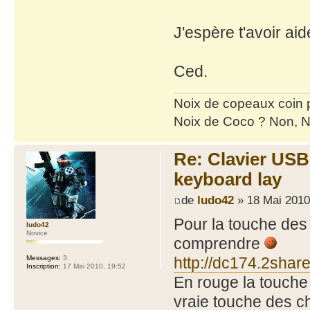
J'espère t'avoir a
Ced.
Noix de copeaux coin
Noix de Coco ? Non, N
Re: Clavier US
keyboard lay
de
ludo42
» 18 Mai 2010
Pour la touche des 
ludo42
Novice
comprendre
http://dc174.2shar
Messages:
3
Inscription:
17 Mai 2010, 19:52
En rouge la touche q
vraie touche des c