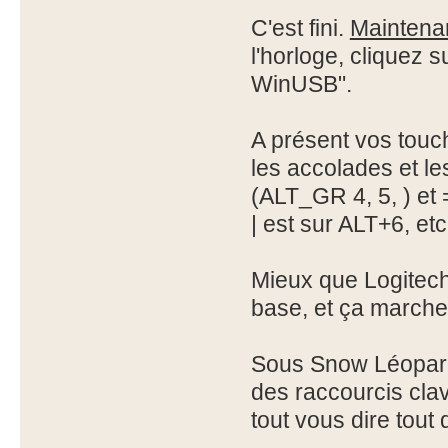
C'est fini.
Maintena
l'horloge, cliquez s
WinUSB".
A présent vos touc
les accolades et l
(ALT_GR 4, 5, ) et 
| est sur ALT+6, etc.
Mieux que Logitech
base, et ça marche s
Sous Snow Léopard il
des raccourcis clav
tout vous dire tout 