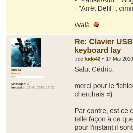
- "Arrêt Defil" : dim
Walà.
Re: Clavier US
keyboard lay
de
ludo42
» 17 Mai 2010
Salut Cédric,
ludo42
Novice
merci pour le fichier
Messages:
3
Inscription:
17 Mai 2010, 19:52
cherchais =)
Par contre, est ce 
telle façon à ce qu
pour l'instant il son