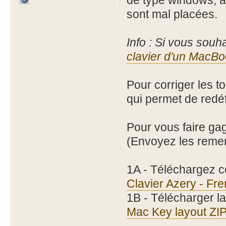
de type windows, a
sont mal placées.
Info : Si vous souhai
clavier d'un MacB
Pour corriger les t
qui permet de redéf
Pour vous faire gagn
(Envoyez les reme
1A - Téléchargez ce
Clavier Azery - F
1B - Télécharger la
Mac Key layout ZI