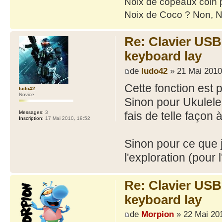
Noix de copeaux coin
Noix de Coco ? Non, N
Re: Clavier US
keyboard lay
de
ludo42
» 21 Mai 2010
Cette fonction est
ludo42
Novice
Sinon pour Ukulele,
fais de telle façon
Messages:
3
Inscription:
17 Mai 2010, 19:52
Sinon pour ce que j
l'exploration (pour l
Re: Clavier US
keyboard lay
de
Morpion
» 22 Mai 201