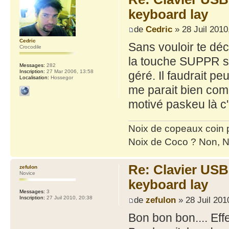
keyboard lay
de
Cedric
» 28 Juil 2010
Cedric
Sans vouloir te dé
Crocodile
la touche SUPPR sa
Messages:
282
Inscription:
27 Mar 2006, 13:58
géré. Il faudrait peu
Localisation:
Hossegor
me parait bien compl
motivé paskeu là c'
Noix de copeaux coin
Noix de Coco ? Non, N
Re: Clavier US
zefulon
Novice
keyboard lay
Messages:
3
de
zefulon
» 28 Juil 201
Inscription:
27 Juil 2010, 20:38
Bon bon bon.... Effe