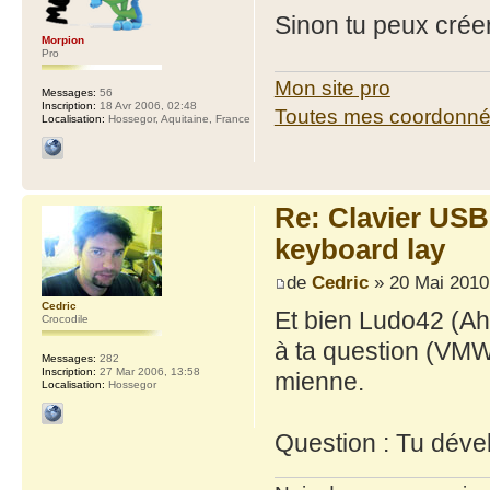
Sinon tu peux crée
Morpion
Pro
Mon site pro
Messages:
56
Inscription:
18 Avr 2006, 02:48
Toutes mes coordonn
Localisation:
Hossegor, Aquitaine, France
Re: Clavier US
keyboard lay
de
Cedric
» 20 Mai 2010
Cedric
Et bien Ludo42 (Ah
Crocodile
à ta question (VMW
Messages:
282
Inscription:
27 Mar 2006, 13:58
mienne.
Localisation:
Hossegor
Question : Tu déve