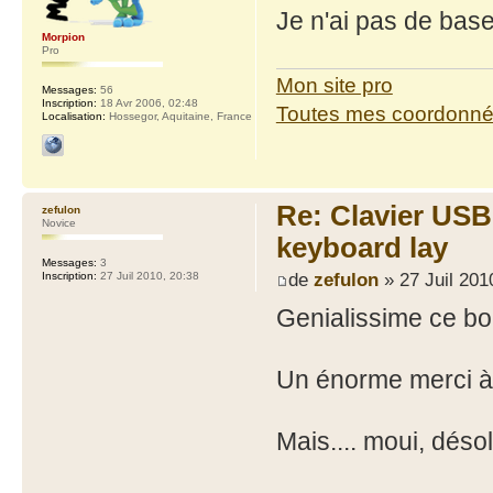
Je n'ai pas de base
Morpion
Pro
Mon site pro
Messages:
56
Inscription:
18 Avr 2006, 02:48
Toutes mes coordonn
Localisation:
Hossegor, Aquitaine, France
Re: Clavier US
zefulon
Novice
keyboard lay
Messages:
3
de
zefulon
» 27 Juil 201
Inscription:
27 Juil 2010, 20:38
Genialissime ce bou
Un énorme merci à
Mais.... moui, désol