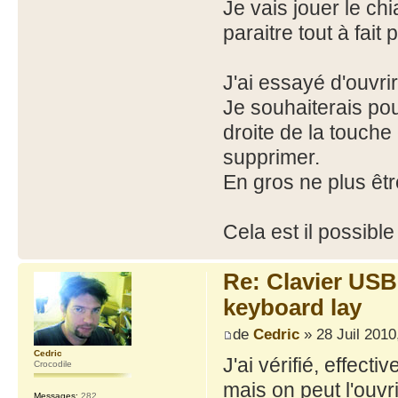
Je vais jouer le chi
paraitre tout à fait 
J'ai essayé d'ouvrir
Je souhaiterais pou
droite de la touche 
supprimer.
En gros ne plus êt
Cela est il possibl
Re: Clavier US
keyboard lay
de
Cedric
» 28 Juil 2010
Cedric
J'ai vérifié, effect
Crocodile
mais on peut l'ouvri
Messages:
282