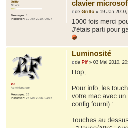
clavier microso
Grillo
Novice
de
Grillo
» 19 Jan 2010,
Messages:
1
Inscription:
19 Jan 2010, 00:27
1000 fois merci pour 
J'étais parti pour g
Luminosité
de
Pif
» 03 Mai 2010, 20
Hop,
Pif
Pour info, les touc
Administrateur
votre mac avec un 
Messages:
29
Inscription:
26 Mar 2006, 04:15
config fourni) :
Touches au dessus
- "Pause/Attn" : Au