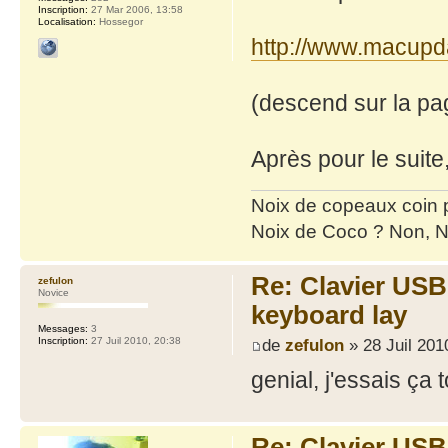
Inscription:
27 Mar 2006, 13:58
Localisation:
Hossegor
http://www.macupda
(descend sur la pag
Après pour le suite
Noix de copeaux coin
Noix de Coco ? Non, N
Re: Clavier US
zefulon
Novice
keyboard lay
Messages:
3
de
zefulon
» 28 Juil 201
Inscription:
27 Juil 2010, 20:38
genial, j'essais ça t
Re: Clavier US