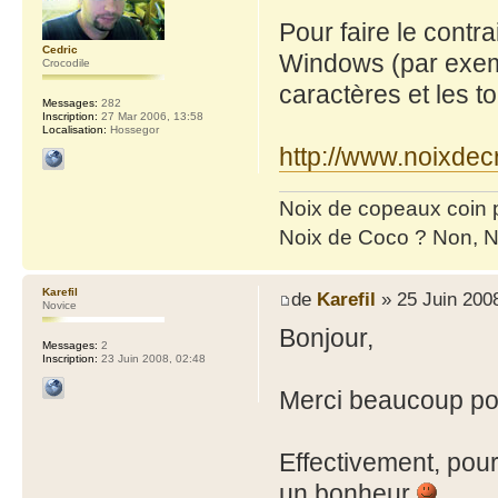
Pour faire le contr
Cedric
Windows (par exemp
Crocodile
caractères et les to
Messages:
282
Inscription:
27 Mar 2006, 13:58
Localisation:
Hossegor
http://www.noixde
Noix de copeaux coin
Noix de Coco ? Non, N
Karefil
de
Karefil
» 25 Juin 2008
Novice
Bonjour,
Messages:
2
Inscription:
23 Juin 2008, 02:48
Merci beaucoup pou
Effectivement, pour
un bonheur