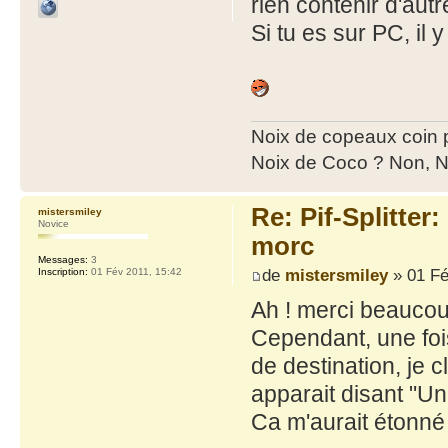
rien contenir d'autr
Si tu es sur PC, il 
Noix de copeaux coin
Noix de Coco ? Non, N
Re: Pif-Splitter
mistersmiley
Novice
morc
Messages:
3
de
mistersmiley
» 01 Fé
Inscription:
01 Fév 2011, 15:42
Ah ! merci beaucou
Cependant, une fois 
de destination, je 
apparait disant "Un
Ca m'aurait étonné