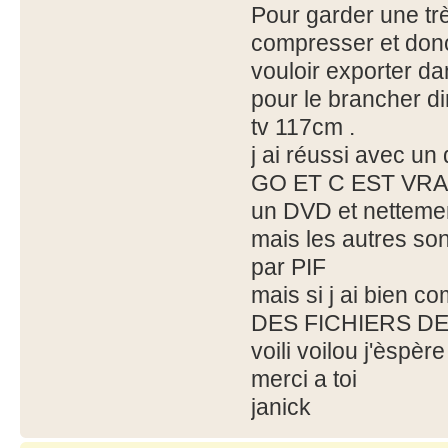
Pour garder une tr
compresser et donc
vouloir exporter 
pour le brancher d
tv 117cm .
j ai réussi avec un
GO ET C EST VRAI 
un DVD et nettemen
mais les autres son
par PIF
mais si j ai bien
DES FICHIERS D
voili voilou j'èspè
merci a toi
janick