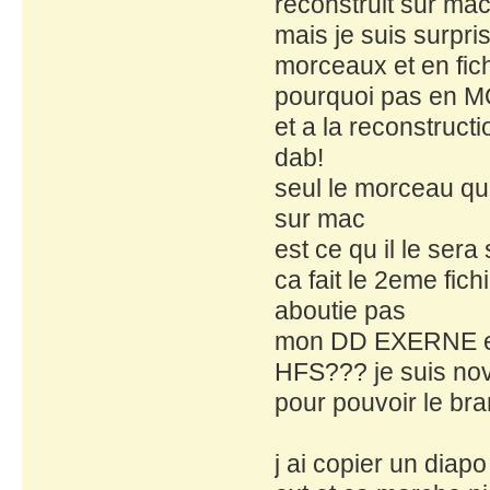
reconstruit sur mac
mais je suis surpr
morceaux et en fic
pourquoi pas en 
et a la reconstruct
dab!
seul le morceau qui
sur mac
est ce qu il le sera
ca fait le 2eme fic
aboutie pas
mon DD EXERNE es
HFS??? je suis novi
pour pouvoir le bra
j ai copier un dia