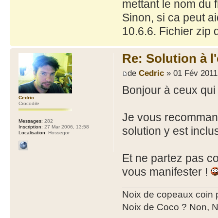
mettant le nom du fi
Sinon, si ca peut a
10.6.6. Fichier zip
Re: Solution à l
de
Cedric
» 01 Fév 2011
Bonjour à ceux qui 
Cedric
Crocodile
Je vous recomma
Messages:
282
Inscription:
27 Mar 2006, 13:58
solution y est inclu
Localisation:
Hossegor
Et ne partez pas c
vous manifester !
Noix de copeaux coin
Noix de Coco ? Non, N