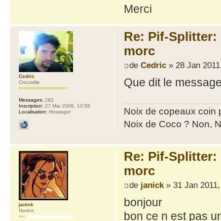
Merci
Re: Pif-Splitter
morc
de
Cedric
» 28 Jan 2011
Cedric
Que dit le message
Crocodile
Messages:
282
Inscription:
27 Mar 2006, 13:58
Noix de copeaux coin
Localisation:
Hossegor
Noix de Coco ? Non, N
Re: Pif-Splitter
morc
de
janick
» 31 Jan 2011,
bonjour
janick
Novice
bon ce n est pas un