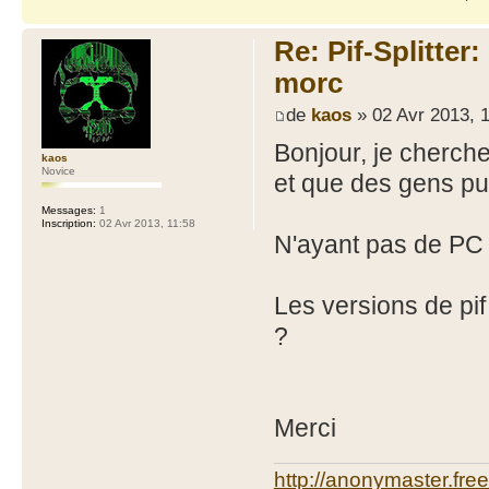
Re: Pif-Splitter
morc
de
kaos
» 02 Avr 2013, 
Bonjour, je cherch
kaos
Novice
et que des gens p
Messages:
1
Inscription:
02 Avr 2013, 11:58
N'ayant pas de PC a
Les versions de pif
?
Merci
http://anonymaster.free;