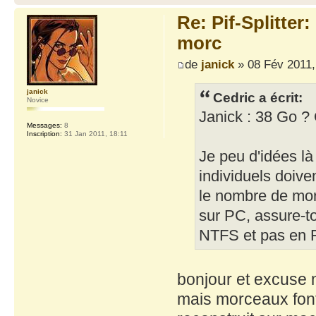
Re: Pif-Splitter
morc
de
janick
» 08 Fév 2011,
janick
Cedric a écrit:
Novice
Janick : 38 Go ? 
Messages:
8
Inscription:
31 Jan 2011, 18:11
Je peu d'idées là
individuels doiv
le nombre de mor
sur PC, assure-to
NTFS et pas en FA
bonjour et excuse m
mais morceaux fon