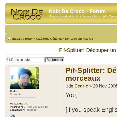
Noix De Croco - Forum
Un petit coin de détente technique chez NoixDeCroc
Index du forum
‹
Catégorie Générale
‹
De l'aide sur Mac OS
Pif-Splitter: Découper un
Pif-Splitter: D
morceaux
de
Cedric
» 20 Nov 2006
Cedric
Yop,
Crocodile
Messages:
282
Inscription:
27 Mar 2006, 13:58
[If you speak Englis
Localisation:
Hossegor