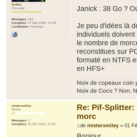
Cedric
Janick : 38 Go ? Ou
Crocodile
Messages:
282
Inscription:
27 Mar 2006, 13:58
Je peu d'idées là d
Localisation:
Hossegor
individuels doiven
le nombre de morce
reconstitues sur PC
formaté en NTFS et 
en HFS+
Noix de copeaux coin
Noix de Coco ? Non, N
Re: Pif-Splitter
mistersmiley
Novice
morc
Messages:
3
de
mistersmiley
» 01 Fé
Inscription:
01 Fév 2011, 15:42
Bonjour.