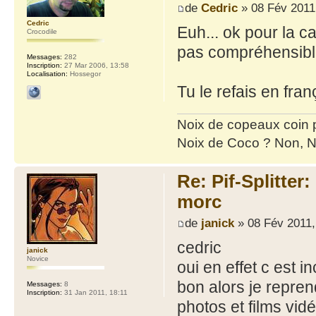
de
Cedric
» 08 Fév 2011
Cedric
Euh... ok pour la c
Crocodile
pas compréhensibl
Messages:
282
Inscription:
27 Mar 2006, 13:58
Localisation:
Hossegor
Tu le refais en fra
Noix de copeaux coin
Noix de Coco ? Non, N
Re: Pif-Splitter
morc
de
janick
» 08 Fév 2011,
cedric
janick
Novice
oui en effet c est
bon alors je repre
Messages:
8
Inscription:
31 Jan 2011, 18:11
photos et films vid