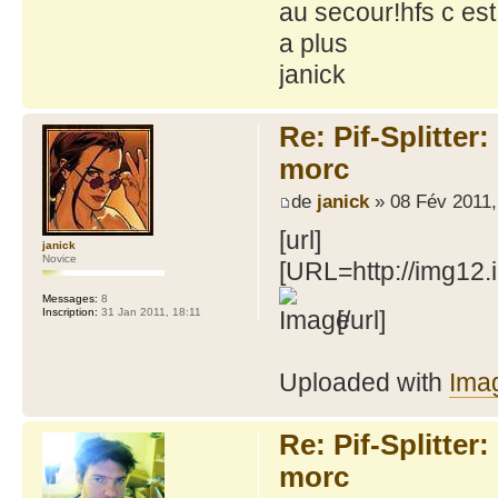
au secour!hfs c es
a plus
janick
Re: Pif-Splitter
morc
de
janick
» 08 Fév 2011,
[url]
janick
Novice
[URL=http://img12
Messages:
8
Inscription:
31 Jan 2011, 18:11
[/url]
Uploaded with
Ima
Re: Pif-Splitter
morc