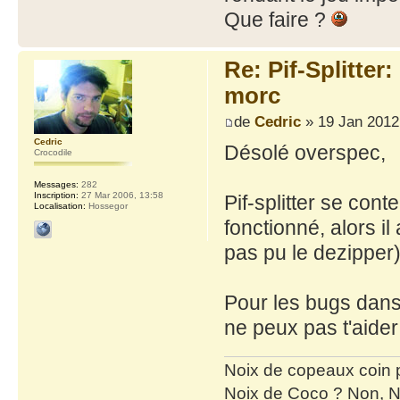
Que faire ?
Re: Pif-Splitter
morc
de
Cedric
» 19 Jan 2012
Cedric
Désolé overspec,
Crocodile
Messages:
282
Inscription:
27 Mar 2006, 13:58
Pif-splitter se cont
Localisation:
Hossegor
fonctionné, alors il
pas pu le dezipper)
Pour les bugs dans l
ne peux pas t'aider 
Noix de copeaux coin
Noix de Coco ? Non, N