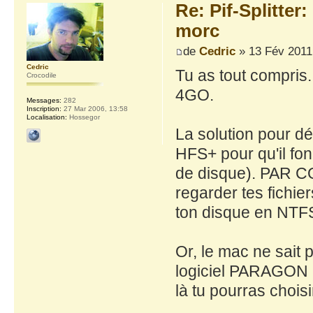
Re: Pif-Splitter
morc
de
Cedric
» 13 Fév 2011
Cedric
Tu as tout compris
Crocodile
4GO.
Messages:
282
Inscription:
27 Mar 2006, 13:58
Localisation:
Hossegor
La solution pour dé
HFS+ pour qu'il fon
de disque). PAR CO
regarder tes fichier
ton disque en NTF
Or, le mac ne sait 
logiciel PARAGON NTF
là tu pourras chois