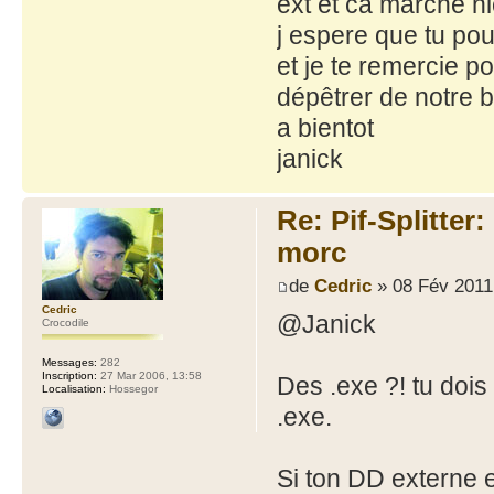
ext et ca marche ni
j espere que tu pou
et je te remercie p
dépêtrer de notre bo
a bientot
janick
Re: Pif-Splitter
morc
de
Cedric
» 08 Fév 2011
Cedric
@Janick
Crocodile
Messages:
282
Inscription:
27 Mar 2006, 13:58
Des .exe ?! tu dois 
Localisation:
Hossegor
.exe.
Si ton DD externe 