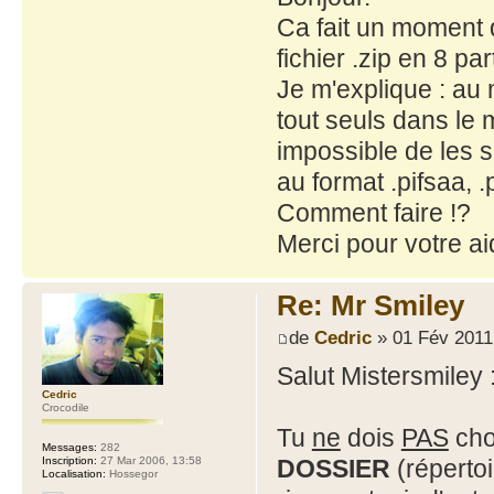
Ca fait un moment q
fichier .zip en 8 par
Je m'explique : au 
tout seuls dans le m
impossible de les sé
au format .pifsaa, .p
Comment faire !?
Merci pour votre ai
Re: Mr Smiley
de
Cedric
» 01 Fév 2011
Salut Mistersmiley 
Cedric
Crocodile
Tu
ne
dois
PAS
choi
Messages:
282
Inscription:
27 Mar 2006, 13:58
DOSSIER
(répertoi
Localisation:
Hossegor