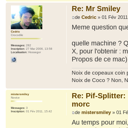
Re: Mr Smiley
de
Cedric
» 01 Fév 2011
Meme question que
Cedric
Crocodile
quelle machine ? Q
Messages:
282
Inscription:
27 Mar 2006, 13:58
X, pour l'obtenir 
Localisation:
Hossegor
Propos de ce mac). 
Noix de copeaux coin
Noix de Coco ? Non, N
Re: Pif-Splitter
mistersmiley
Novice
morc
Messages:
3
de
mistersmiley
» 01 Fé
Inscription:
01 Fév 2011, 15:42
Au temps pour moi, 