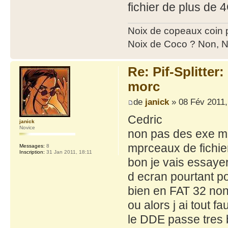
fichier de plus de
Noix de copeaux coin
Noix de Coco ? Non, N
Re: Pif-Splitter
morc
de
janick
» 08 Fév 2011,
Cedric
janick
Novice
non pas des exe ma
mprceaux de fichiers
Messages:
8
Inscription:
31 Jan 2011, 18:11
bon je vais essayer
d ecran pourtant po
bien en FAT 32 non
ou alors j ai tout fa
le DDE passe tres 