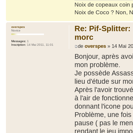
Noix de copeaux coin
Noix de Coco ? Non, N
Re: Pif-Splitter
overspes
Novice
morc
Messages:
1
de
overspes
» 14 Mai 20
Inscription:
14 Mai 2011, 11:01
Bonjour, après avoir
mon problème.
Je possède Assassi
lieu d'étude sur m
Après l'avoir trouvé
à l'air de fonctionne
donnant l'icone pou
Problème, une fois 
pause ( pas le men
rendant le jeu impo