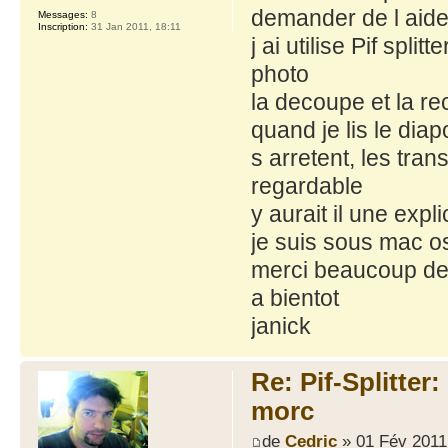
demander de l aid
Messages:
8
Inscription:
31 Jan 2011, 18:11
j ai utilise Pif spl
photo
la decoupe et la re
quand je lis le dia
s arretent, les tra
regardable
y aurait il une exp
je suis sous mac o
merci beaucoup de
a bientot
janick
Re: Pif-Splitter
morc
de
Cedric
» 01 Fév 2011