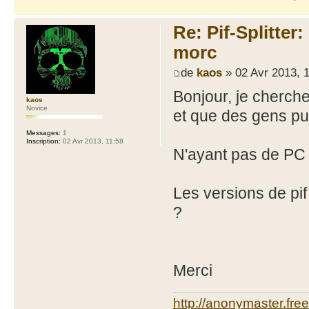
Re: Pif-Splitter
morc
de
kaos
» 02 Avr 2013, 
Bonjour, je cherch
kaos
Novice
et que des gens p
Messages:
1
Inscription:
02 Avr 2013, 11:58
N'ayant pas de PC a
Les versions de pif
?
Merci
http://anonymaster.free;