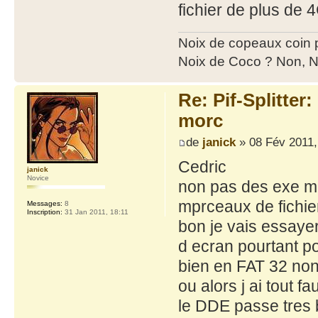
fichier de plus de
Noix de copeaux coin
Noix de Coco ? Non, N
Re: Pif-Splitter
morc
de
janick
» 08 Fév 2011,
Cedric
janick
Novice
non pas des exe ma
mprceaux de fichiers
Messages:
8
Inscription:
31 Jan 2011, 18:11
bon je vais essayer
d ecran pourtant po
bien en FAT 32 non
ou alors j ai tout fa
le DDE passe tres 