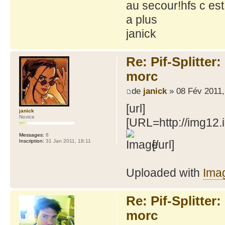
au secour!hfs c es
a plus
janick
Re: Pif-Splitter
morc
de
janick
» 08 Fév 2011,
[url]
janick
Novice
[URL=http://img12
Messages:
8
Inscription:
31 Jan 2011, 18:11
[/url]
Uploaded with
Ima
Re: Pif-Splitter
morc