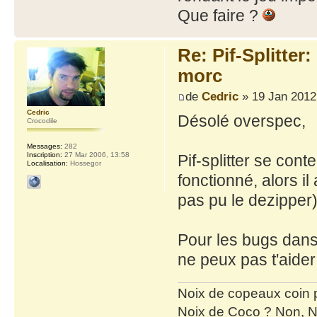
Que faire ?
Re: Pif-Splitter
morc
de
Cedric
» 19 Jan 2012
Cedric
Désolé overspec,
Crocodile
Messages:
282
Inscription:
27 Mar 2006, 13:58
Pif-splitter se cont
Localisation:
Hossegor
fonctionné, alors il
pas pu le dezipper)
Pour les bugs dans l
ne peux pas t'aider 
Noix de copeaux coin
Noix de Coco ? Non, N