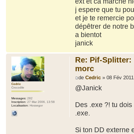
ext et ca marche ni
j espere que tu pou
et je te remercie p
dépêtrer de notre bo
a bientot
janick
Re: Pif-Splitter
morc
de
Cedric
» 08 Fév 2011
Cedric
@Janick
Crocodile
Messages:
282
Inscription:
27 Mar 2006, 13:58
Des .exe ?! tu dois 
Localisation:
Hossegor
.exe.
Si ton DD externe 