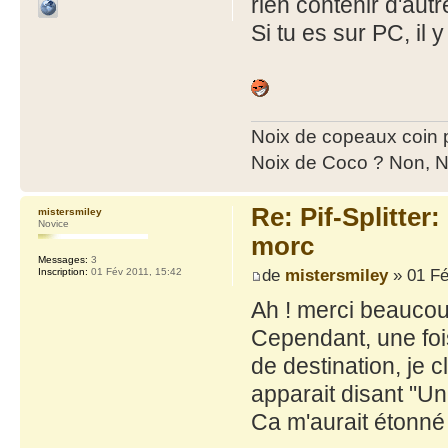
rien contenir d'autr
Si tu es sur PC, il 
Noix de copeaux coin
Noix de Coco ? Non, N
Re: Pif-Splitter
mistersmiley
Novice
morc
Messages:
3
de
mistersmiley
» 01 Fé
Inscription:
01 Fév 2011, 15:42
Ah ! merci beaucou
Cependant, une fois 
de destination, je 
apparait disant "Un
Ca m'aurait étonné