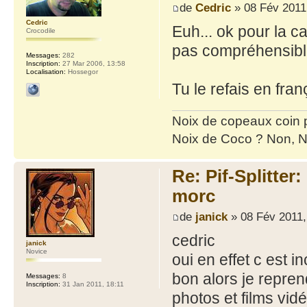
de
Cedric
» 08 Fév 2011
Cedric
Euh... ok pour la c
Crocodile
pas compréhensibl
Messages:
282
Inscription:
27 Mar 2006, 13:58
Localisation:
Hossegor
Tu le refais en fra
Noix de copeaux coin
Noix de Coco ? Non, N
Re: Pif-Splitter
morc
de
janick
» 08 Fév 2011,
cedric
janick
Novice
oui en effet c est
bon alors je repre
Messages:
8
Inscription:
31 Jan 2011, 18:11
photos et films vid