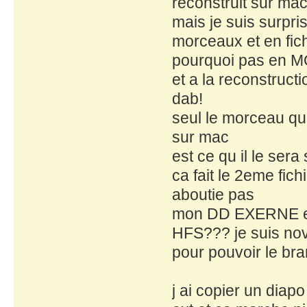
reconstruit sur mac
mais je suis surpr
morceaux et en fic
pourquoi pas en 
et a la reconstruct
dab!
seul le morceau qui
sur mac
est ce qu il le sera
ca fait le 2eme fic
aboutie pas
mon DD EXERNE es
HFS??? je suis novi
pour pouvoir le bra
j ai copier un dia