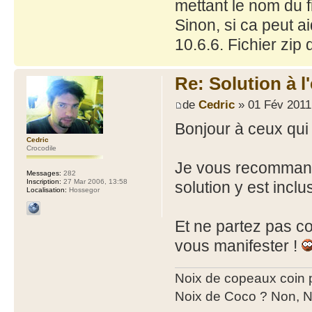
mettant le nom du fi
Sinon, si ca peut a
10.6.6. Fichier zip
Re: Solution à l
de
Cedric
» 01 Fév 2011
Bonjour à ceux qui 
Cedric
Crocodile
Je vous recomma
Messages:
282
Inscription:
27 Mar 2006, 13:58
solution y est inclu
Localisation:
Hossegor
Et ne partez pas c
vous manifester !
Noix de copeaux coin
Noix de Coco ? Non, N