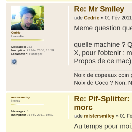
Re: Mr Smiley
de
Cedric
» 01 Fév 2011
Meme question que
Cedric
Crocodile
quelle machine ? Q
Messages:
282
Inscription:
27 Mar 2006, 13:58
X, pour l'obtenir 
Localisation:
Hossegor
Propos de ce mac). 
Noix de copeaux coin
Noix de Coco ? Non, N
Re: Pif-Splitter
mistersmiley
Novice
morc
Messages:
3
de
mistersmiley
» 01 Fé
Inscription:
01 Fév 2011, 15:42
Au temps pour moi, 