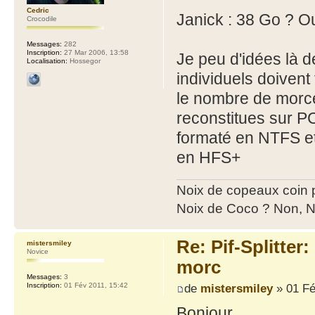
Cedric
Janick : 38 Go ? Ou
Crocodile
Messages:
282
Inscription:
27 Mar 2006, 13:58
Je peu d'idées là d
Localisation:
Hossegor
individuels doiven
le nombre de morce
reconstitues sur PC
formaté en NTFS et 
en HFS+
Noix de copeaux coin
Noix de Coco ? Non, N
Re: Pif-Splitter
mistersmiley
Novice
morc
Messages:
3
de
mistersmiley
» 01 Fé
Inscription:
01 Fév 2011, 15:42
Bonjour.