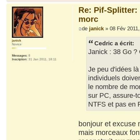
Re: Pif-Splitter
morc
de
janick
» 08 Fév 2011,
janick
Cedric a écrit:
Novice
Janick : 38 Go ? 
Messages:
8
Inscription:
31 Jan 2011, 18:11
Je peu d'idées là
individuels doiv
le nombre de mor
sur PC, assure-to
NTFS et pas en FA
bonjour et excuse m
mais morceaux fon