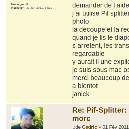
demander de l aid
Messages:
8
Inscription:
31 Jan 2011, 18:11
j ai utilise Pif spl
photo
la decoupe et la re
quand je lis le dia
s arretent, les tra
regardable
y aurait il une exp
je suis sous mac o
merci beaucoup de
a bientot
janick
Re: Pif-Splitter
morc
de
Cedric
» 01 Fév 2011