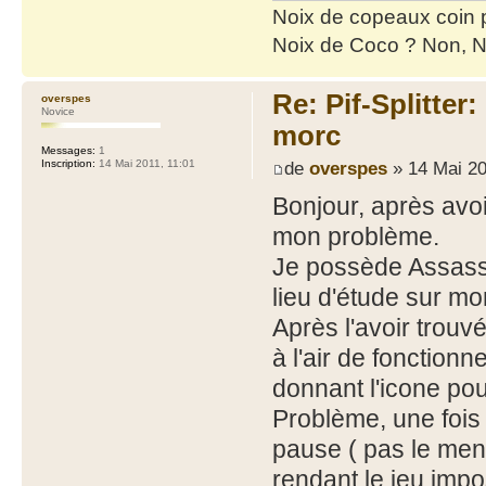
Noix de copeaux coin
Noix de Coco ? Non, N
Re: Pif-Splitter
overspes
Novice
morc
Messages:
1
de
overspes
» 14 Mai 20
Inscription:
14 Mai 2011, 11:01
Bonjour, après avoir
mon problème.
Je possède Assassi
lieu d'étude sur m
Après l'avoir trouvé
à l'air de fonctionne
donnant l'icone pou
Problème, une fois 
pause ( pas le men
rendant le jeu impo