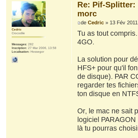
Re: Pif-Splitter
morc
de
Cedric
» 13 Fév 2011
Cedric
Tu as tout compris
Crocodile
4GO.
Messages:
282
Inscription:
27 Mar 2006, 13:58
Localisation:
Hossegor
La solution pour dé
HFS+ pour qu'il fon
de disque). PAR CO
regarder tes fichier
ton disque en NTF
Or, le mac ne sait 
logiciel PARAGON NTF
là tu pourras chois