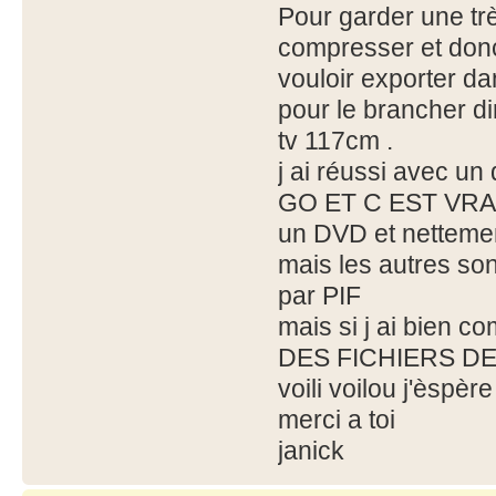
Pour garder une tr
compresser et donc
vouloir exporter 
pour le brancher d
tv 117cm .
j ai réussi avec un
GO ET C EST VRAI 
un DVD et nettemen
mais les autres son
par PIF
mais si j ai bien
DES FICHIERS D
voili voilou j'èspè
merci a toi
janick