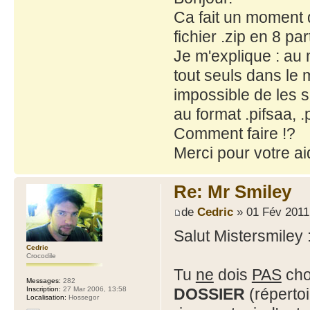
Ca fait un moment q
fichier .zip en 8 par
Je m'explique : au 
tout seuls dans le m
impossible de les sé
au format .pifsaa, .p
Comment faire !?
Merci pour votre ai
Re: Mr Smiley
de
Cedric
» 01 Fév 2011
Salut Mistersmiley 
Cedric
Crocodile
Tu
ne
dois
PAS
choi
Messages:
282
Inscription:
27 Mar 2006, 13:58
DOSSIER
(répertoi
Localisation:
Hossegor