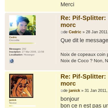
Merci
Re: Pif-Splitter
morc
de
Cedric
» 28 Jan 2011
Cedric
Que dit le message
Crocodile
Messages:
282
Inscription:
27 Mar 2006, 13:58
Noix de copeaux coin
Localisation:
Hossegor
Noix de Coco ? Non, N
Re: Pif-Splitter
morc
de
janick
» 31 Jan 2011,
bonjour
janick
Novice
bon ce n est pas un