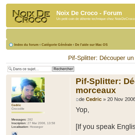
Noix De Croco - Forum
Un petit coin de détente technique chez NoixDeCroc
Index du forum
‹
Catégorie Générale
‹
De l'aide sur Mac OS
Pif-Splitter: Découper un
Pif-Splitter: D
morceaux
de
Cedric
» 20 Nov 2006
Cedric
Yop,
Crocodile
Messages:
282
Inscription:
27 Mar 2006, 13:58
[If you speak Englis
Localisation:
Hossegor