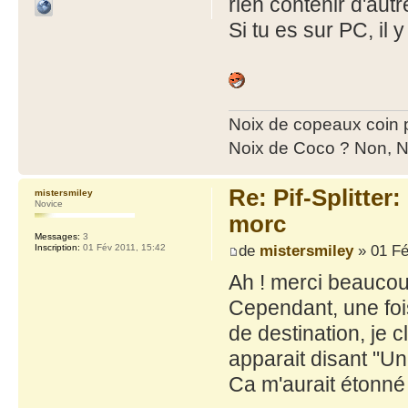
rien contenir d'autr
Si tu es sur PC, il 
Noix de copeaux coin
Noix de Coco ? Non, N
Re: Pif-Splitter
mistersmiley
Novice
morc
Messages:
3
de
mistersmiley
» 01 Fé
Inscription:
01 Fév 2011, 15:42
Ah ! merci beaucou
Cependant, une fois 
de destination, je 
apparait disant "Un
Ca m'aurait étonné