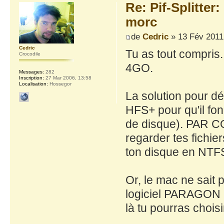
Re: Pif-Splitter
morc
de
Cedric
» 13 Fév 2011
Cedric
Tu as tout compris
Crocodile
4GO.
Messages:
282
Inscription:
27 Mar 2006, 13:58
Localisation:
Hossegor
La solution pour dé
HFS+ pour qu'il fon
de disque). PAR CO
regarder tes fichier
ton disque en NTF
Or, le mac ne sait 
logiciel PARAGON NTF
là tu pourras chois