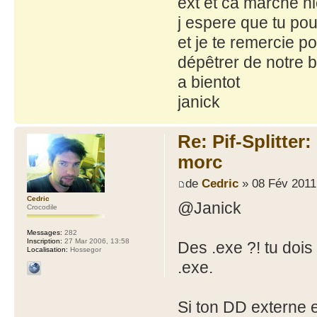
ext et ca marche ni
j espere que tu pou
et je te remercie p
dépêtrer de notre bo
a bientot
janick
Re: Pif-Splitter
morc
de
Cedric
» 08 Fév 2011
Cedric
@Janick
Crocodile
Messages:
282
Inscription:
27 Mar 2006, 13:58
Des .exe ?! tu dois 
Localisation:
Hossegor
.exe.
Si ton DD externe 