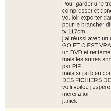
Pour garder une tr
compresser et donc
vouloir exporter 
pour le brancher d
tv 117cm .
j ai réussi avec un
GO ET C EST VRAI 
un DVD et nettemen
mais les autres son
par PIF
mais si j ai bien
DES FICHIERS D
voili voilou j'èspè
merci a toi
janick