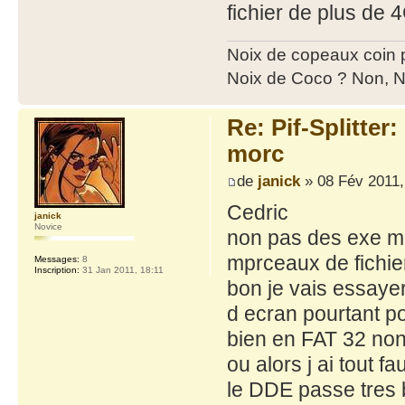
fichier de plus de
Noix de copeaux coin
Noix de Coco ? Non, N
Re: Pif-Splitter
morc
de
janick
» 08 Fév 2011,
Cedric
janick
Novice
non pas des exe ma
mprceaux de fichiers
Messages:
8
Inscription:
31 Jan 2011, 18:11
bon je vais essayer
d ecran pourtant po
bien en FAT 32 non
ou alors j ai tout fa
le DDE passe tres 