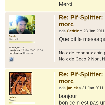
Merci
Re: Pif-Splitter
morc
de
Cedric
» 28 Jan 2011
Cedric
Que dit le message
Crocodile
Messages:
282
Inscription:
27 Mar 2006, 13:58
Noix de copeaux coin
Localisation:
Hossegor
Noix de Coco ? Non, N
Re: Pif-Splitter
morc
de
janick
» 31 Jan 2011,
bonjour
janick
Novice
bon ce n est pas un