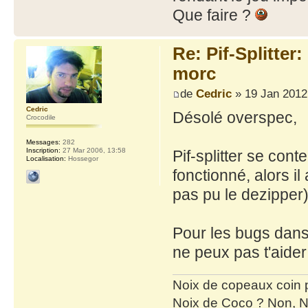
Que faire ?
Re: Pif-Splitter
morc
de
Cedric
» 19 Jan 2012
Cedric
Désolé overspec,
Crocodile
Messages:
282
Inscription:
27 Mar 2006, 13:58
Pif-splitter se cont
Localisation:
Hossegor
fonctionné, alors il
pas pu le dezipper)
Pour les bugs dans l
ne peux pas t'aider 
Noix de copeaux coin
Noix de Coco ? Non, N