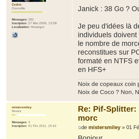
Cedric
Janick : 38 Go ? Ou
Crocodile
Messages:
282
Inscription:
27 Mar 2006, 13:58
Je peu d'idées là d
Localisation:
Hossegor
individuels doiven
le nombre de morce
reconstitues sur PC
formaté en NTFS et 
en HFS+
Noix de copeaux coin
Noix de Coco ? Non, N
Re: Pif-Splitter
mistersmiley
Novice
morc
Messages:
3
de
mistersmiley
» 01 Fé
Inscription:
01 Fév 2011, 15:42
Bonjour.