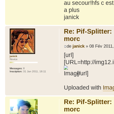
au secour!hfs c es
a plus
janick
Re: Pif-Splitter
morc
de
janick
» 08 Fév 2011,
[url]
janick
Novice
[URL=http://img12
Messages:
8
Inscription:
31 Jan 2011, 18:11
[/url]
Uploaded with
Ima
Re: Pif-Splitter
morc