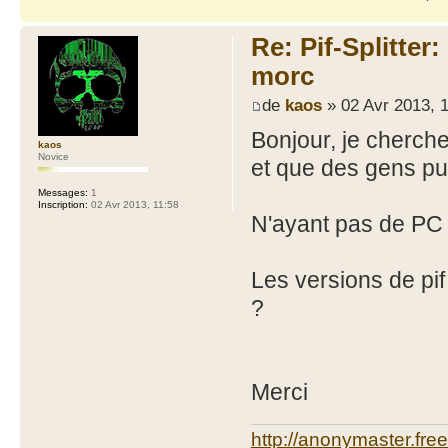
Re: Pif-Splitter
morc
de
kaos
» 02 Avr 2013, 
Bonjour, je cherch
kaos
Novice
et que des gens p
Messages:
1
Inscription:
02 Avr 2013, 11:58
N'ayant pas de PC a
Les versions de pif
?
Merci
http://anonymaster.free;