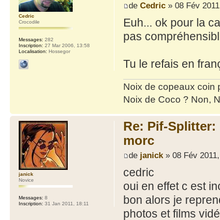
de
Cedric
» 08 Fév 2011
Cedric
Euh... ok pour la c
Crocodile
pas compréhensibl
Messages:
282
Inscription:
27 Mar 2006, 13:58
Localisation:
Hossegor
Tu le refais en fra
Noix de copeaux coin
Noix de Coco ? Non, N
Re: Pif-Splitter
morc
de
janick
» 08 Fév 2011,
cedric
janick
Novice
oui en effet c est
bon alors je repre
Messages:
8
Inscription:
31 Jan 2011, 18:11
photos et films vid