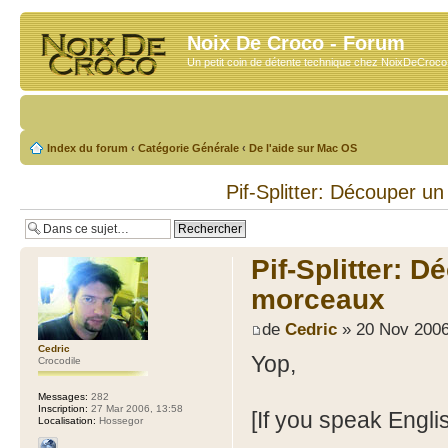
Noix De Croco - Forum
Un petit coin de détente technique chez NoixDeCroc
Index du forum
‹
Catégorie Générale
‹
De l'aide sur Mac OS
Pif-Splitter: Découper un
Pif-Splitter: D
morceaux
de
Cedric
» 20 Nov 2006
Cedric
Yop,
Crocodile
Messages:
282
Inscription:
27 Mar 2006, 13:58
[If you speak Englis
Localisation:
Hossegor