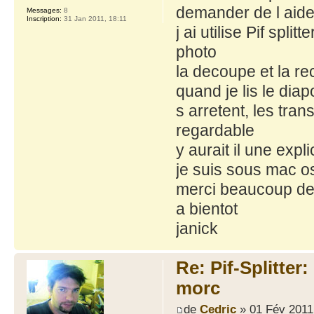
demander de l aid
Messages:
8
Inscription:
31 Jan 2011, 18:11
j ai utilise Pif spl
photo
la decoupe et la re
quand je lis le dia
s arretent, les tra
regardable
y aurait il une exp
je suis sous mac o
merci beaucoup de
a bientot
janick
Re: Pif-Splitter
morc
de
Cedric
» 01 Fév 2011