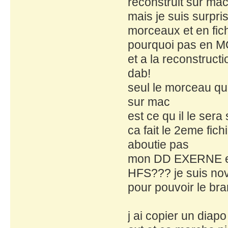
reconstruit sur mac
mais je suis surpr
morceaux et en fic
pourquoi pas en 
et a la reconstruct
dab!
seul le morceau qui
sur mac
est ce qu il le sera
ca fait le 2eme fic
aboutie pas
mon DD EXERNE es
HFS??? je suis novi
pour pouvoir le bra
j ai copier un dia