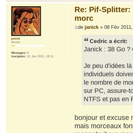
Re: Pif-Splitter
morc
de
janick
» 08 Fév 2011,
janick
Cedric a écrit:
Novice
Janick : 38 Go ? 
Messages:
8
Inscription:
31 Jan 2011, 18:11
Je peu d'idées là
individuels doiv
le nombre de mor
sur PC, assure-to
NTFS et pas en FA
bonjour et excuse m
mais morceaux fon