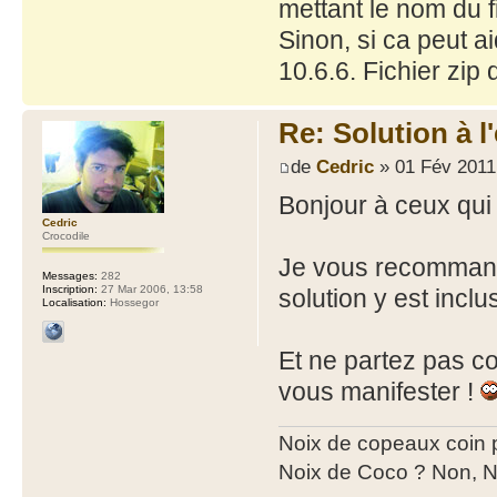
mettant le nom du fi
Sinon, si ca peut a
10.6.6. Fichier zip
Re: Solution à l
de
Cedric
» 01 Fév 2011
Bonjour à ceux qui 
Cedric
Crocodile
Je vous recomma
Messages:
282
Inscription:
27 Mar 2006, 13:58
solution y est inclu
Localisation:
Hossegor
Et ne partez pas c
vous manifester !
Noix de copeaux coin
Noix de Coco ? Non, N