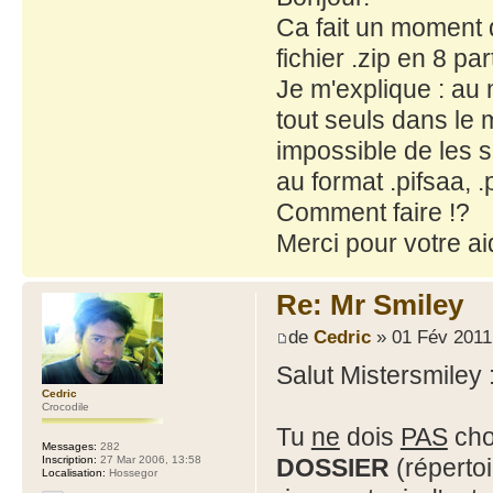
Ca fait un moment q
fichier .zip en 8 par
Je m'explique : au 
tout seuls dans le m
impossible de les sé
au format .pifsaa, .p
Comment faire !?
Merci pour votre ai
Re: Mr Smiley
de
Cedric
» 01 Fév 2011
Salut Mistersmiley 
Cedric
Crocodile
Tu
ne
dois
PAS
choi
Messages:
282
Inscription:
27 Mar 2006, 13:58
DOSSIER
(répertoi
Localisation:
Hossegor