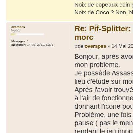
Noix de copeaux coin
Noix de Coco ? Non, N
Re: Pif-Splitter
overspes
Novice
morc
Messages:
1
de
overspes
» 14 Mai 20
Inscription:
14 Mai 2011, 11:01
Bonjour, après avoir
mon problème.
Je possède Assassi
lieu d'étude sur m
Après l'avoir trouvé
à l'air de fonctionne
donnant l'icone pou
Problème, une fois 
pause ( pas le men
rendant le jeu impo