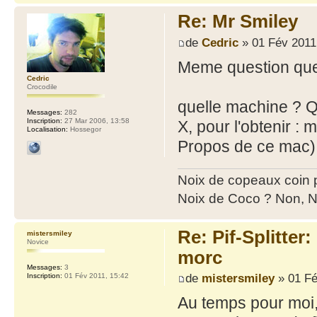
Re: Mr Smiley
de
Cedric
» 01 Fév 2011
Meme question que
Cedric
Crocodile
quelle machine ? Q
Messages:
282
Inscription:
27 Mar 2006, 13:58
X, pour l'obtenir 
Localisation:
Hossegor
Propos de ce mac). 
Noix de copeaux coin
Noix de Coco ? Non, N
Re: Pif-Splitter
mistersmiley
Novice
morc
Messages:
3
de
mistersmiley
» 01 Fé
Inscription:
01 Fév 2011, 15:42
Au temps pour moi, 