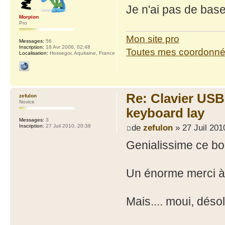
Je n'ai pas de base
Morpion
Pro
Mon site pro
Messages:
56
Inscription:
18 Avr 2006, 02:48
Toutes mes coordonn
Localisation:
Hossegor, Aquitaine, France
Re: Clavier US
zefulon
Novice
keyboard lay
Messages:
3
de
zefulon
» 27 Juil 201
Inscription:
27 Juil 2010, 20:38
Genialissime ce bou
Un énorme merci à
Mais.... moui, désol