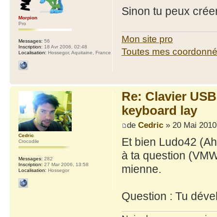
Sinon tu peux crée
Morpion
Pro
Mon site pro
Messages:
56
Inscription:
18 Avr 2006, 02:48
Toutes mes coordonn
Localisation:
Hossegor, Aquitaine, France
Re: Clavier US
keyboard lay
de
Cedric
» 20 Mai 2010
Cedric
Et bien Ludo42 (Ah
Crocodile
à ta question (VMW
Messages:
282
Inscription:
27 Mar 2006, 13:58
mienne.
Localisation:
Hossegor
Question : Tu déve