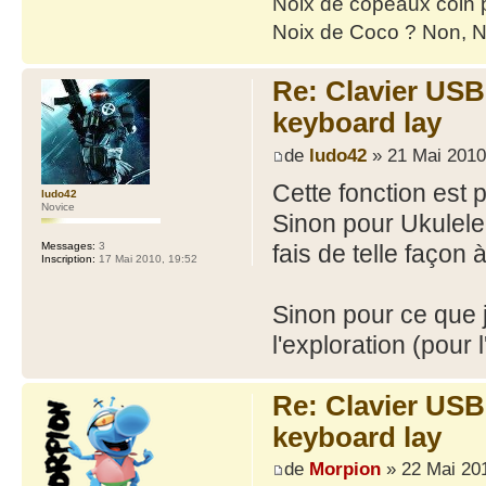
Noix de copeaux coin
Noix de Coco ? Non, N
Re: Clavier US
keyboard lay
de
ludo42
» 21 Mai 2010
Cette fonction est
ludo42
Novice
Sinon pour Ukulele,
fais de telle façon
Messages:
3
Inscription:
17 Mai 2010, 19:52
Sinon pour ce que j
l'exploration (pour l
Re: Clavier US
keyboard lay
de
Morpion
» 22 Mai 201