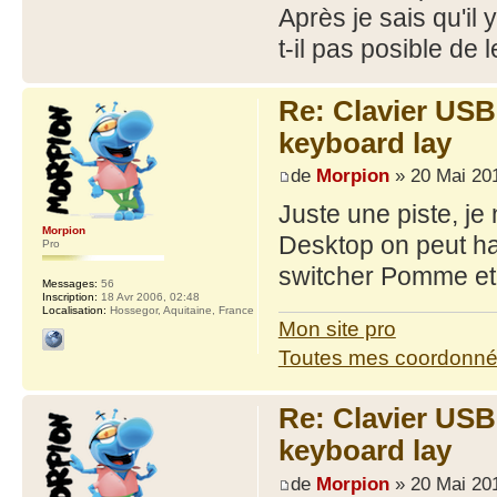
Après je sais qu'il
t-il pas posible de
Re: Clavier US
keyboard lay
de
Morpion
» 20 Mai 201
Juste une piste, j
Morpion
Desktop on peut ha
Pro
switcher Pomme et C
Messages:
56
Inscription:
18 Avr 2006, 02:48
Localisation:
Hossegor, Aquitaine, France
Mon site pro
Toutes mes coordonn
Re: Clavier US
keyboard lay
de
Morpion
» 20 Mai 201