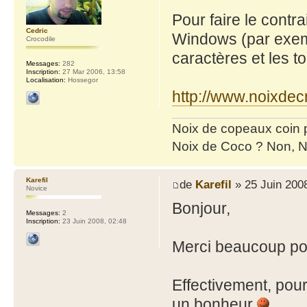
Pour faire le contr
Cedric
Windows (par exemp
Crocodile
caractères et les to
Messages:
282
Inscription:
27 Mar 2006, 13:58
Localisation:
Hossegor
http://www.noixde
Noix de copeaux coin
Noix de Coco ? Non, N
Karefil
de
Karefil
» 25 Juin 2008
Novice
Bonjour,
Messages:
2
Inscription:
23 Juin 2008, 02:48
Merci beaucoup pou
Effectivement, pour
un bonheur