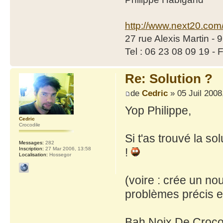
http://www.next20.com
27 rue Alexis Martin -
Tel : 06 23 08 09 19 - 
Re: Solution ?
de
Cedric
» 05 Juil 2008
Yop Philippe,
Cedric
Crocodile
Si t'as trouvé la so
Messages:
282
Inscription:
27 Mar 2006, 13:58
!
Localisation:
Hossegor
(voire : crée un no
problèmes précis et
Bah Noix De Croco 