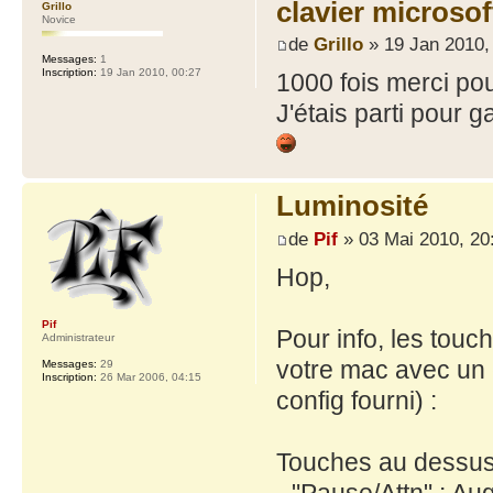
clavier microso
Grillo
Novice
de
Grillo
» 19 Jan 2010,
Messages:
1
Inscription:
19 Jan 2010, 00:27
1000 fois merci pour 
J'étais parti pour g
Luminosité
de
Pif
» 03 Mai 2010, 20
Hop,
Pif
Pour info, les touc
Administrateur
votre mac avec un 
Messages:
29
Inscription:
26 Mar 2006, 04:15
config fourni) :
Touches au dessus
- "Pause/Attn" : Au