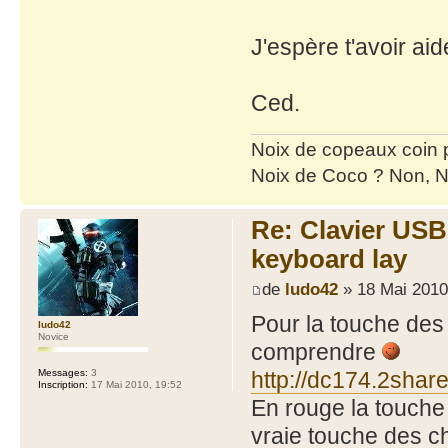
J'espère t'avoir a
Ced.
Noix de copeaux coin
Noix de Coco ? Non, N
Re: Clavier US
keyboard lay
de
ludo42
» 18 Mai 2010
Pour la touche des 
ludo42
Novice
comprendre
http://dc174.2shar
Messages:
3
Inscription:
17 Mai 2010, 19:52
En rouge la touche q
vraie touche des c