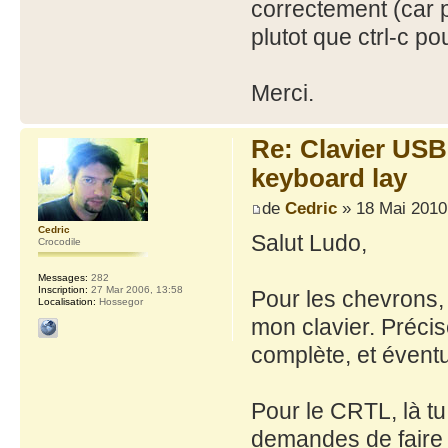
correctement (car p
plutot que ctrl-c pou
Merci.
Re: Clavier US
keyboard lay
de
Cedric
» 18 Mai 2010
Cedric
Salut Ludo,
Crocodile
Messages:
282
Inscription:
27 Mar 2006, 13:58
Pour les chevrons, 
Localisation:
Hossegor
mon clavier. Préci
complète, et éventu
Pour le CRTL, là tu
demandes de faire