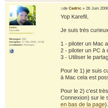
de
Cedric
» 26 Juin 2008
Yop Karefil,
Cedric
Je suis très curieu
Crocodile
Messages:
282
1 - piloter un Mac 
Inscription:
27 Mar 2006, 13:58
Localisation:
Hossegor
2 - piloter un PC à
3 - Utiliser le part
Pour le 1) je suis 
à Mac cela est poss
Pour le 2) c'est t
Connexion) sur le s
en bas de la page
)