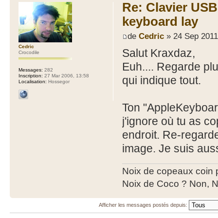
Re: Clavier US
keyboard lay
de
Cedric
» 24 Sep 2011
Cedric
Salut Kraxdaz,
Crocodile
Euh.... Regarde plu
Messages:
282
Inscription:
27 Mar 2006, 13:58
qui indique tout.
Localisation:
Hossegor
Ton "AppleKeyboard
j'ignore où tu as co
endroit. Re-regarde
image. Je suis auss
Noix de copeaux coin
Noix de Coco ? Non, N
Afficher les messages postés depuis: