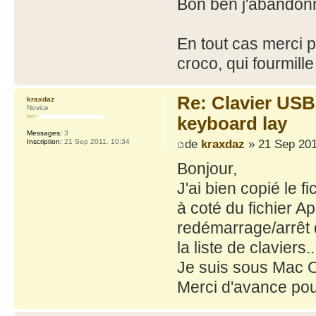
Bon ben j'abandonn
En tout cas merci p
croco, qui fourmille
Re: Clavier US
kraxdaz
Novice
keyboard lay
Messages:
3
de
kraxdaz
» 21 Sep 201
Inscription:
21 Sep 2011, 10:34
Bonjour,
J'ai bien copié le 
à coté du fichier
redémarrage/arrêt 
la liste de claviers..
Je suis sous Mac 
Merci d'avance pou