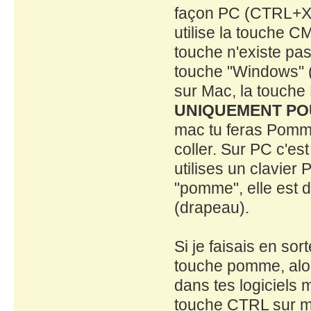
façon PC (CTRL+X,C
utilise la touche 
touche n'existe pas
touche "Windows" (D
sur Mac, la touch
UNIQUEMENT PO
mac tu feras Pom
coller. Sur PC c'es
utilises un clavier
"pomme", elle est 
(drapeau).
Si je faisais en sor
touche pomme, al
dans tes logiciels 
touche CTRL sur mac