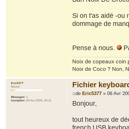
Si on t'as aidé -ou 
dommage de manqu
Pense à nous.
Pa
Noix de copeaux coin
Noix de Coco ? Non, N
Fichier keyboar
Eric5377
Novice
de
Eric5377
» 06 Avr 20
Messages:
1
Inscription:
06 Avr 2009, 04:11
Bonjour,
tout heureux de déco
french USB.keyboar