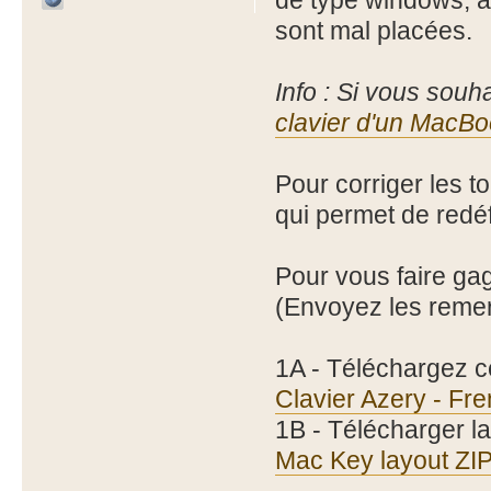
de type windows, a
sont mal placées.
Info : Si vous souhai
clavier d'un MacB
Pour corriger les t
qui permet de redéf
Pour vous faire gagn
(Envoyez les reme
1A - Téléchargez ce
Clavier Azery - F
1B - Télécharger la
Mac Key layout ZI