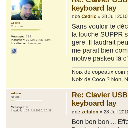
keyboard lay
de
Cedric
» 28 Juil 2010
Cedric
Sans vouloir te dé
Crocodile
la touche SUPPR sa
Messages:
282
Inscription:
27 Mar 2006, 13:58
géré. Il faudrait peu
Localisation:
Hossegor
me parait bien compl
motivé paskeu là c'
Noix de copeaux coin
Noix de Coco ? Non, N
Re: Clavier US
zefulon
Novice
keyboard lay
Messages:
3
de
zefulon
» 28 Juil 201
Inscription:
27 Juil 2010, 20:38
Bon bon bon.... Effe