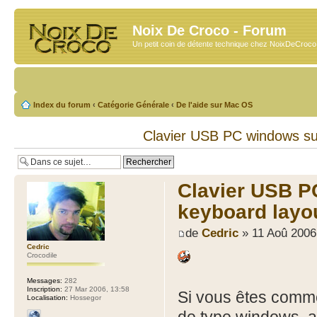
Noix De Croco - Forum
Un petit coin de détente technique chez NoixDeCroc
Index du forum
‹
Catégorie Générale
‹
De l'aide sur Mac OS
Clavier USB PC windows su
Clavier USB P
keyboard layo
de
Cedric
» 11 Aoû 2006
Cedric
Crocodile
Messages:
282
Inscription:
27 Mar 2006, 13:58
Si vous êtes comme
Localisation:
Hossegor