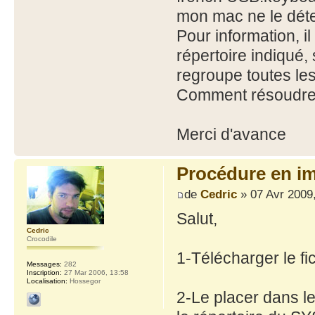
mon mac ne le dét
Pour information, i
répertoire indiqué
regroupe toutes les 
Comment résoudre 
Merci d'avance
Procédure en i
de
Cedric
» 07 Avr 2009
Salut,
Cedric
Crocodile
1-Télécharger le fic
Messages:
282
Inscription:
27 Mar 2006, 13:58
Localisation:
Hossegor
2-Le placer dans l