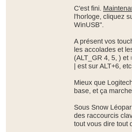
C'est fini.
Maintena
l'horloge, cliquez s
WinUSB".
A présent vos touc
les accolades et l
(ALT_GR 4, 5, ) et 
| est sur ALT+6, etc.
Mieux que Logitech
base, et ça marche s
Sous Snow Léopard il
des raccourcis clav
tout vous dire tout 