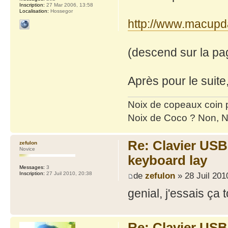
Inscription:
27 Mar 2006, 13:58
Localisation:
Hossegor
http://www.macupda
(descend sur la pag
Après pour le suite
Noix de copeaux coin
Noix de Coco ? Non, N
Re: Clavier US
zefulon
Novice
keyboard lay
Messages:
3
de
zefulon
» 28 Juil 201
Inscription:
27 Juil 2010, 20:38
genial, j'essais ça t
Re: Clavier US