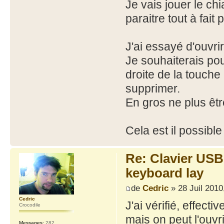
Je vais jouer le chi
paraitre tout à fait 
J'ai essayé d'ouvrir
Je souhaiterais pou
droite de la touche 
supprimer.
En gros ne plus êt
Cela est il possibl
Re: Clavier US
keyboard lay
de
Cedric
» 28 Juil 2010
Cedric
J'ai vérifié, effect
Crocodile
mais on peut l'ouvri
Messages:
282