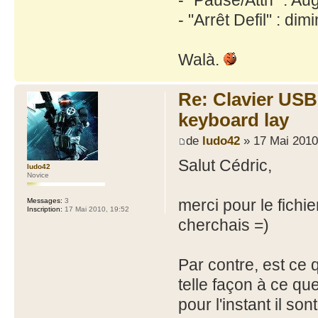
- "Arrêt Defil" : dim
Walà.
Re: Clavier US
keyboard lay
de
ludo42
» 17 Mai 2010
Salut Cédric,
ludo42
Novice
merci pour le fichier
Messages:
3
Inscription:
17 Mai 2010, 19:52
cherchais =)
Par contre, est ce 
telle façon à ce qu
pour l'instant il son