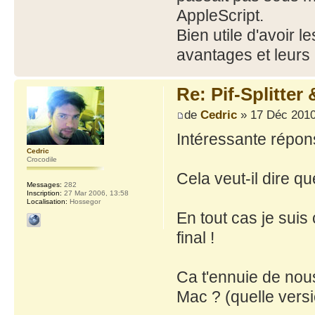
AppleScript.
Bien utile d'avoir 
avantages et leurs
Re: Pif-Splitte
de
Cedric
» 17 Déc 2010
Intéressante répon
Cedric
Crocodile
Cela veut-il dire q
Messages:
282
Inscription:
27 Mar 2006, 13:58
Localisation:
Hossegor
En tout cas je suis
final !
Ca t'ennuie de nous
Mac ? (quelle vers