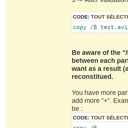
CODE:
TOUT SÉLECT
copy /B test.avi
Be aware of the "
between each part,
want as a result (a
reconstitued.
You have more parts
add more "+". Exampl
be :
CODE:
TOUT SÉLECT
copy /B