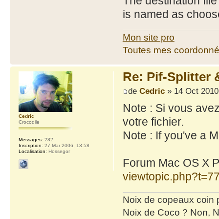
The destination file
is named as choos
Mon site pro
Toutes mes coordonn
Re: Pif-Splitte
de
Cedric
» 14 Oct 2010
Note : Si vous avez 
Cedric
votre fichier.
Crocodile
Note : If you've a M
Messages:
282
Inscription:
27 Mar 2006, 13:58
Localisation:
Hossegor
Forum Mac OS X PIF
viewtopic.php?t=7
Noix de copeaux coin
Noix de Coco ? Non, N