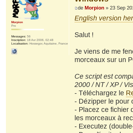
de
Morpion
» 23 Sep 20
English version he
Morpion
Pro
Salut !
Messages:
56
Inscription:
18 Avr 2006, 02:48
Localisation:
Hossegor, Aquitaine, France
Je viens de me fend
morceaux sur un 
Ce script est compa
2000 / NT / XP / Vis
- Téléchargez le
Re
- Dézipper le pour ob
- Placez ce fichier
les morceaux à reco
- Executez (double-c