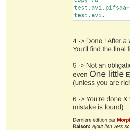
test.avi.pifsaa+
test.avi.
4 -> Done ! After a
You'll find the final f
5 -> Not an obligati
One little
even
Eu
(unless you are ri
6 -> You're done & 
mistake is found)
Dernière édition par
Morp
Raison:
Ajout lien vers s