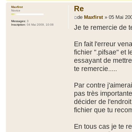
Re
Maxfirst
Novice
de
Maxfirst
» 05 Mai 200
Messages:
3
Inscription:
04 Mai 2009, 10:08
Je te remercie de t
En fait l'erreur vena
fichier ".pifsae" et 
essayant de mettre
te remercie.....
Par contre j'aimera
pas très importante
décider de l'endroit
fichier que tu reco
En tous cas je te r