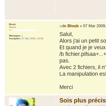
Bloub
de
Bloub
» 07 Mar 2009,
Novice
Salut,
Messages:
1
Inscription:
07 Mar 2009, 18:58
Alors j'ai un petit 
Et quand je je veux
/b fichier.pifsaa+.
pas.
Avec 2 fichiers, il 
La manipulation est
Merci
Sois plus précis