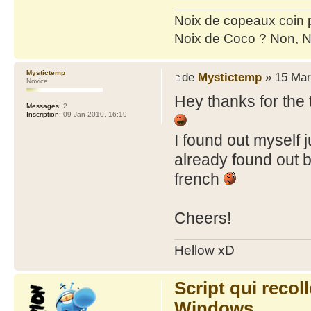
Noix de copeaux coin
Noix de Coco ? Non, N
Mystictemp
de
Mystictemp
» 15 Mar
Novice
Hey thanks for the 
Messages:
2
Inscription:
09 Jan 2010, 16:19
I found out myself j
already found out b
french
Cheers!
Hellow xD
Script qui reco
Windows