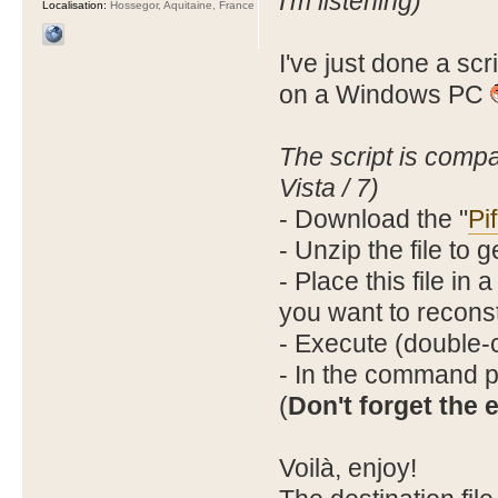
I'm listening)
Localisation:
Hossegor, Aquitaine, France
I've just done a scri
on a Windows PC
The script is compa
Vista / 7)
- Download the "
Pi
- Unzip the file to ge
- Place this file in
you want to reconst
- Execute (double-cli
- In the command pr
(
Don't forget the 
Voilà, enjoy!