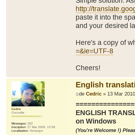
Simple solution: As
http://translate.go
paste it into the s
and your desired la
Here's a copy of wh
=&ie=UTF-8
Cheers!
English transla
de
Cedric
» 13 Mar 2010
===============
Cedric
ENGLISH TRANSLA
Crocodile
on Windows
Messages:
282
Inscription:
27 Mar 2006, 13:58
(You're Welcome !) Plea
Localisation:
Hossegor