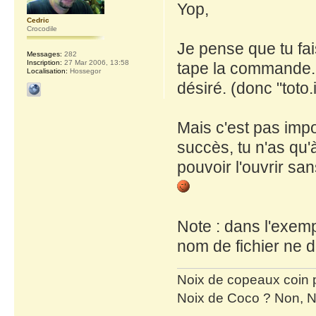
Yop,
Cedric
Crocodile
Je pense que tu fa
Messages:
282
Inscription:
27 Mar 2006, 13:58
tape la commande. 
Localisation:
Hossegor
désiré. (donc "toto
Mais c'est pas impo
succès, tu n'as qu'
pouvoir l'ouvrir sa
Note : dans l'exempl
nom de fichier ne d
Noix de copeaux coin
Noix de Coco ? Non, N