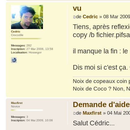
vu
de
Cedric
» 08 Mar 2009
Tiens, après reflexi
Cedric
copy /b fichier.pifsa
Crocodile
Messages:
282
Inscription:
27 Mar 2006, 13:58
il manque la fin : le
Localisation:
Hossegor
Dis moi si c'est ça.
Noix de copeaux coin
Noix de Coco ? Non, N
Demande d'aide.
Maxfirst
Novice
de
Maxfirst
» 04 Mai 200
Messages:
3
Inscription:
04 Mai 2009, 10:08
Salut Cédric...