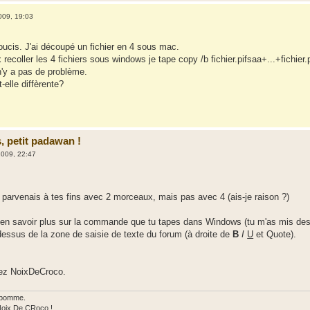
009, 19:03
 soucis. J'ai découpé un fichier en 4 sous mac.
 recoller les 4 fichiers sous windows je tape copy /b fichier.pifsaa+...+fichi
 n'y a pas de problème.
-elle diffèrente?
s, petit padawan !
2009, 22:47
u parvenais à tes fins avec 2 morceaux, mais pas avec 4 (ais-je raison ?)
s en savoir plus sur la commande que tu tapes dans Windows (tu m'as mis des p
essus de la zone de saisie de texte du forum (à droite de
B
I
U
et Quote).
ez NoixDeCroco.
 pomme.
Noix De CRoco !