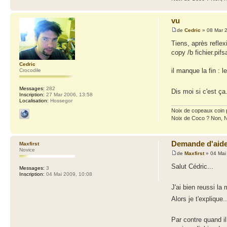
vu
de
Cedric
» 08 Mar 
Tiens, après reflex
copy /b fichier.pifs
Cedric
il manque la fin : l
Crocodile
Messages:
282
Dis moi si c'est ça
Inscription:
27 Mar 2006, 13:58
Localisation:
Hossegor
Noix de copeaux coin
Noix de Coco ? Non, 
Demande d'aide.
Maxfirst
Novice
de
Maxfirst
» 04 Mai
Salut Cédric...
Messages:
3
Inscription:
04 Mai 2009, 10:08
J'ai bien reussi la
Alors je t'explique.
Par contre quand i