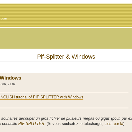
o.com
Pif-Splitter & Windows
& Windows
2006, 21:02
——————————————————————————————————
e ENGLISH tutorial of PIF SPLITTER with Windows
——————————————————————————————————
s souhaitez découper un gros fichier de plusieurs mégas ou gigas (pour, par ex
s conseille
PIF-SPLITTER
.
(Si vous souhaitez le télécharger,
c'est par là
)