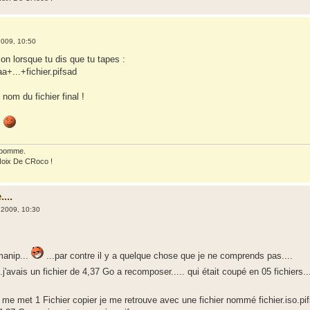
2009, 10:50
ion lorsque tu dis que tu tapes :
aa+...+fichier.pifsad
e nom du fichier final !
.
 pomme.
Noix De CRoco !
...
 2009, 10:30
 manip...
...par contre il y a quelque chose que je ne comprends pas....
..j'avais un fichier de 4,37 Go a recomposer..... qui était coupé en 05 fichiers..
l me met 1 Fichier copier je me retrouve avec une fichier nommé fichier.iso.pi