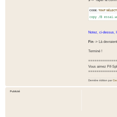
CODE:
TOUT SÉLECT
copy /B essai.w
Notez, ci-dessus, l
Fin
-> Là devraient
Terminé !
=============
Vous aimez Pif-Spli
=============
Dernière édition par
Ced
Publicité