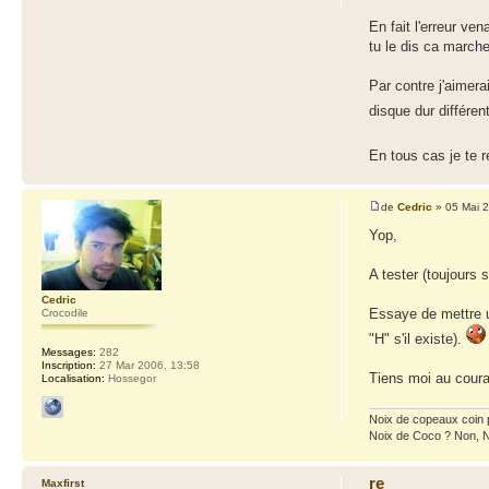
En fait l'erreur ven
tu le dis ca marche 
Par contre j'aimera
disque dur différen
En tous cas je te r
de
Cedric
» 05 Mai 2
Yop,
A tester (toujours 
Cedric
Essaye de mettre u
Crocodile
"H" s'il existe).
Messages:
282
Inscription:
27 Mar 2006, 13:58
Tiens moi au coura
Localisation:
Hossegor
Noix de copeaux coin
Noix de Coco ? Non, 
re
Maxfirst