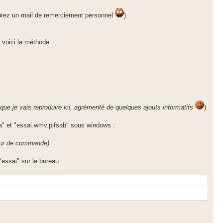
aurez un mail de remerciement personnel
)
, voici la méthode :
ue je vais reproduire ici, agrémenté de quelques ajouts informatifs
)
aa" et "essai.wmv.pifsab" sous windows :
eur de commande)
"essai" sur le bureau :