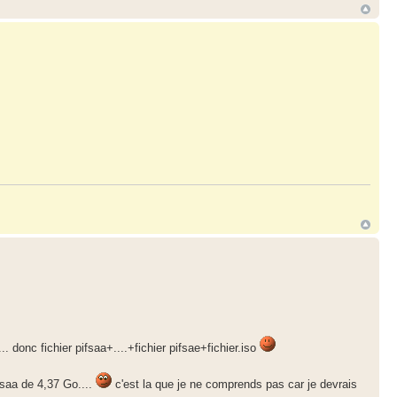
... donc fichier pifsaa+....+fichier pifsae+fichier.iso
fsaa de 4,37 Go....
c'est la que je ne comprends pas car je devrais