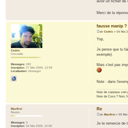
avoir un fichier de 
Merci de la répons
fausse manip ?
de
Cedric
» 04 Mai 2
Yop,
Je pense que tu fa
Cedric
exemple).
Crocodile
Mais c'est pas impo
Messages:
282
Inscription:
27 Mar 2006, 13:58
Localisation:
Hossegor
Note : dans l'exemp
Noix de copeaux coin
Noix de Coco ? Non, 
Re
Maxfirst
Novice
de
Maxfirst
» 05 Mai
Messages:
3
Je te remercie de 
Inscription:
04 Mai 2009, 10:08