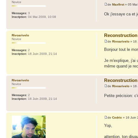
Novice
de
Maxfirst
» 05 Mai
Messages:
3
Ok j'essaye ca et j
Inscription:
04 Mai 2009, 10:08
Reconstruction
Rivoarivelo
Novice
de
Rivoarivelo
» 16 
Bonjour tout le mo
Messages:
2
Inscription:
16 Juin 2009, 21:14
Je m'explique, j'ai
même quand je reco
Reconstruction
Rivoarivelo
Novice
de
Rivoarivelo
» 16 
Messages:
2
Petite précision: c
Inscription:
16 Juin 2009, 21:14
de
Cedric
» 16 Juin 
Yop,
attention, ton disq