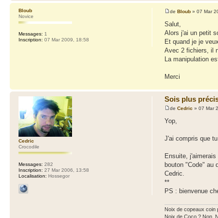
Bloub
de
Bloub
» 07 Mar 2
Novice
Salut,
Alors j'ai un petit
Messages:
1
Inscription:
07 Mar 2009, 18:58
Et quand je je veux
Avec 2 fichiers, il
La manipulation est
Merci
Sois plus préci
de
Cedric
» 07 Mar 
Yop,
J'ai compris que t
Cedric
Crocodile
Ensuite, j'aimerai
bouton "Code" au d
Messages:
282
Inscription:
27 Mar 2006, 13:58
Cedric.
Localisation:
Hossegor
**
PS : bienvenue ch
Noix de copeaux coin
Noix de Coco ? Non, 