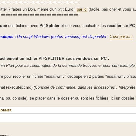
=================================
tter ? faites un Don, même d'un p'tit Euro !
par ici
(facile, pas cher et vous 
=================================
oupé
des fichiers avec
Pif-Splitter
et que vous souhaitez les
recoller
sur
PC
atique :
Un script Windows (toutes versions) est disponible :
C'est par ici !
ellement un fichier PIFSPLITTER sous windows sur PC :
min Plart pour sa confirmation de la commande trouvée, et pour
son
exemple q
e pour recoller un fichier "essai.wmv" découpé en 2 parties "essai.wmv.pifs
inal (executer/cmd)
(Console de commande, dans les accessoires : Interprét
l (ou console), se placer dans le dossier où sont les fichiers, ici un dossier 
IONNER
mande :