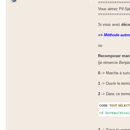
=============
Vous aimez Pif-Spli
=============
Si vous avez
déc
=> Méthode autom
ou
Recomposer manu
(
je remercie Benja
0
-> Marche à suivr
1
-> Ouvrir le term
2
-> Dans ce termina
CODE:
TOUT SÉLECT
cd bureau/essai
3
-> Taper la com