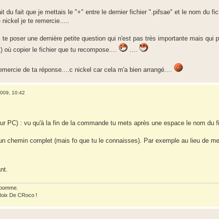
ait du fait que je mettais le "+" entre le dernier fichier ".pifsae" et le nom du fi
nickel je te remercie.....
i te poser une dernière petite question qui n'est pas très importante mais qui 
t) où copier le fichier que tu recompose....
....
emercie de ta réponse....c nickel car cela m'a bien arrangé....
009, 10:42
sur PC) : vu qu'à la fin de la commande tu mets après une espace le nom du fic
n chemin complet (mais fo que tu le connaisses). Par exemple au lieu de mett
nt.
 pomme.
Noix De CRoco !