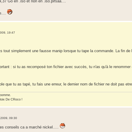
4,37 Go en .iso et non en .iso.pifsaa....
e....
009, 19:47
is tout simplement une fausse manip lorsque tu tape la commande. La fin de la
rtant : si tu as recomposé ton fichier avec succès, tu n'as qu'à le renommer c
le que tu as tapé, tu fais une erreur, le dernier nom de fichier ne doit pas et
 pomme.
Noix De CRoco !
 2009, 09:30
tes conseils ca a marché nickel.....