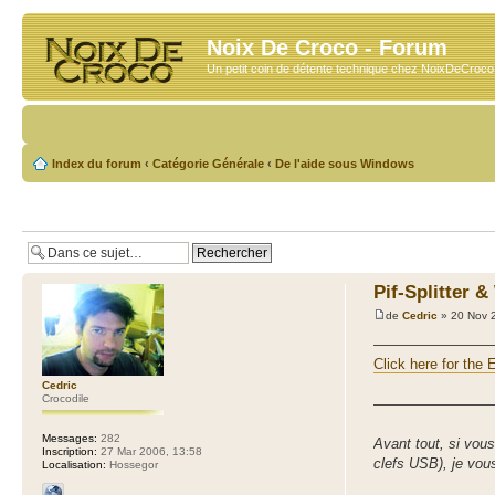
Noix De Croco - Forum
Un petit coin de détente technique chez NoixDeCroc
Index du forum
‹
Catégorie Générale
‹
De l'aide sous Windows
Pif-Splitter 
de
Cedric
» 20 Nov 
————————
Click here for th
Cedric
Crocodile
————————
Messages:
282
Avant tout, si vou
Inscription:
27 Mar 2006, 13:58
clefs USB), je vou
Localisation:
Hossegor