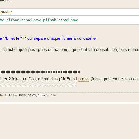
IONNER
mv.pifsaa+essai.wmv.pifsab essai.wmv
e "/B" et le "+" qui sépare chaque fichier à concaténer.
 s'afficher quelques lignes de traitement pendant la reconstitution, puis marque
=================================
tter ? faites un Don, même d'un p'tit Euro !
par ici
(facile, pas cher et vous 
===============================
ric
le 23 Avr 2020, 09:02, édité 14 fois.