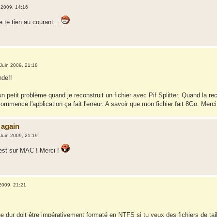
 2009, 14:16
e te tien au courant...
Juin 2009, 21:18
nde!!
 un petit problème quand je reconstruit un fichier avec Pif Splitter. Quand la re
mmence l'application ça fait l'erreur. A savoir que mon fichier fait 8Go. Mer
 again
Juin 2009, 21:19
'est sur MAC ! Merci !
2009, 21:21
ue dur doit être impérativement formaté en NTFS si tu veux des fichiers de tai